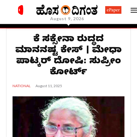
ePaper
August 9, 2026
ವಿಕೆ ಸಕ್ಸೇನಾ ವಿರುದ್ಧದ
ಮಾನನಷ್ಟ ಕೇಸ್ । ಮೇಧಾ
ಪಾಟ್ಕರ್ ದೋಷಿ: ಸುಪ್ರೀಂ
ಕೋರ್ಟ್
August 11, 2025
NATIONAL