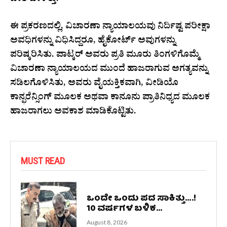
ಪೀಠ ಹೇಳಿತ್ತು.
ಈ ಪ್ರಕರಣದಲ್ಲಿ, ವಿಚಾರಣಾ ನ್ಯಾಯಾಲಯವು ನಿರ್ದಿಷ್ಟ ಪರೀಕ್ಷಾ
ಅವಧಿಗಳನ್ನು ವಿಧಿಸಿದ್ದರೂ, ಹೈಕೋರ್ಟ್ ಅವುಗಳನ್ನು
ಪರಿಷ್ಕರಿಸಿತು. ಪಾಟ್ಕರ್ ಅವರು ಪ್ರತಿ ಮೂರು ತಿಂಗಳಿಗೊಮ್ಮೆ
ವಿಚಾರಣಾ ನ್ಯಾಯಾಲಯದ ಮುಂದೆ ಹಾಜರಾಗುವ ಅಗತ್ಯವನ್ನು
ಸಡಿಲಗೊಳಿಸಿತು, ಅವರು ವೈಯಕ್ತಿಕವಾಗಿ, ವೀಡಿಯೊ
ಕಾನ್ಫರೆನ್ಸಿಂಗ್ ಮೂಲಕ ಅಥವಾ ಕಾನೂನು ಪ್ರಾತಿನಿಧ್ಯದ ಮೂಲಕ
ಹಾಜರಾಗಲು ಅವಕಾಶ ಮಾಡಿಕೊಟ್ಟಿತು.
MUST READ
ಒಂದೇ ಒಂದು ಪದ ಸಾಕಿತ್ತು….!
10 ವರ್ಷಗಳ ಬಳಿಕ...
August 8, 2026