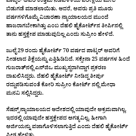
ಪಾಟ್ಕರ್ ಅವರ ಉತ್ತಮ ನಡವಳಿಕೆಯ ಪರೀಕ್ಷೆಯ ಮೇಲೆ
ಬಿಡುಗಡೆ ಮಾಡಲಾಯಿತು. ಆದರೆ, ಅವರು ಪ್ರತಿ ಮೂರು
ವರ್ಷಗಳಿಗೊಮ್ಮೆ ವಿಚಾರಣಾ ನ್ಯಾಯಾಲಯದ ಮುಂದೆ
ಹಾಜರಾಗಬೇಕಾಗಿತ್ತು ಎಂಬ ದೆಹಲಿ ಹೈಕೋರ್ಟ್‌ನ ತೀರ್ಪಿನಲ್ಲಿ
ತಾನು ಹಸ್ತಕ್ಷೇಪ ಮಾಡುವುದಿಲ್ಲ ಎಂದು ಸುಪ್ರೀಂ ಹೇಳಿದೆ.
ಜುಲೈ 29 ರಂದು ಹೈಕೋರ್ಟ್ 70 ವರ್ಷದ ಪಾಟ್ಕರ್ ಅವರಿಗೆ
ನೀಡಲಾದ ಶಿಕ್ಷೆಯನ್ನು ಎತ್ತಿಹಿಡಿದಿದೆ. ಸಕ್ಸೇನಾ 25 ವರ್ಷಗಳ ಹಿಂದೆ
ಗುಜರಾತ್‌ನಲ್ಲಿ ಎನ್‌ಜಿಒ ಮುಖ್ಯಸ್ಥರಾಗಿದ್ದಾಗ ಪ್ರಕರಣ
ದಾಖಲಿಸಿದ್ದರು. ದೆಹಲಿ ಹೈಕೋರ್ಟ್ ನೀಡಿದ್ದ ತೀರ್ಪು
ರದ್ದುಪಡಿಸುವಂತೆ ಕೋರಿ ಸುಪ್ರೀಂ ಕೋರ್ಟ್ ನಲ್ಲಿ ಮೇಧಾ
ಮನವಿ ಸಲ್ಲಿಸಿದ್ದರು.
ಸೆಷನ್ಸ್ ನ್ಯಾಯಾಲಯದ ಆದೇಶದಲ್ಲಿ ಯಾವುದೇ ಅಕ್ರಮವಾಗಿಲ್ಲ.
ಇದರಲ್ಲಿ ಯಾವುದೇ ಹಸ್ತಕ್ಷೇಪದ ಅಗತ್ಯವಿಲ್ಲ. ಹೀಗಾಗಿ
ಅರ್ಜಿಯನ್ನು ವಜಾಗೊಳಿಸಲಾಗುತ್ತಿದೆ ಎಂದು ದೆಹಲಿ ಹೈಕೋರ್ಟ್