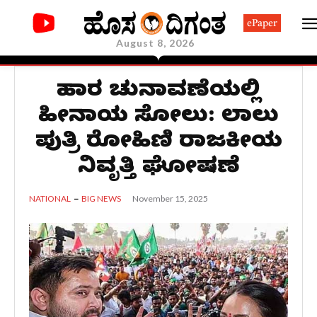
ePaper
August 8, 2026
ಬಿಹಾರ ಚುನಾವಣೆಯಲ್ಲಿ
ಹೀನಾಯ ಸೋಲು: ಲಾಲು
ಪುತ್ರಿ ರೋಹಿಣಿ ರಾಜಕೀಯ
ನಿವೃತ್ತಿ ಘೋಷಣೆ
November 15, 2025
NATIONAL
BIG NEWS