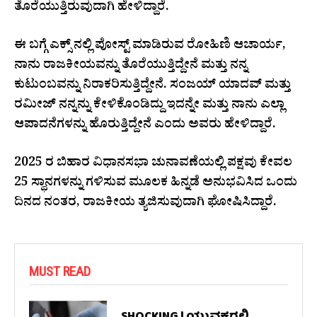
ತೊರೆಯುತ್ತಿರುವುದಾಗಿ ಹೇಳಿದ್ದಾರೆ.
ಈ ಬಗ್ಗೆ ಎಕ್ಸ್ ನಲ್ಲಿ ಪೋಸ್ಟ್ ಮಾಡಿರುವ ರೋಹಿಣಿ ಆಚಾರ್ಯ,
ನಾನು ರಾಜಕೀಯವನ್ನು ತೊರೆಯುತ್ತಿದ್ದೇನೆ ಮತ್ತು ನನ್ನ
ಕುಟುಂಬವನ್ನು ನಿರಾಕರಿಸುತ್ತಿದ್ದೇನೆ. ಸಂಜಯ್ ಯಾದವ್ ಮತ್ತು
ರಮೀಜ್ ನನ್ನನ್ನು ಕೇಳಿಕೊಂಡಿದ್ದು ಇದನ್ನೇ ಮತ್ತು ನಾನು ಎಲ್ಲಾ
ಆಪಾದನೆಗಳನ್ನು ಹೊರುತ್ತಿದ್ದೇನೆ ಎಂದು ಅವರು ಹೇಳಿದ್ದಾರೆ.
2025 ರ ಬಿಹಾರ ವಿಧಾನಸಭಾ ಚುನಾವಣೆಯಲ್ಲಿ ಪಕ್ಷವು ಕೇವಲ
25 ಸ್ಥಾನಗಳನ್ನು ಗಳಿಸುವ ಮೂಲಕ ಹಿನ್ನಡೆ ಅನುಭವಿಸಿದ ಒಂದು
ದಿನದ ನಂತರ, ರಾಜಕೀಯ ತ್ಯಜಿಸುವುದಾಗಿ ಘೋಷಿಸಿದ್ದಾರೆ.
MUST READ