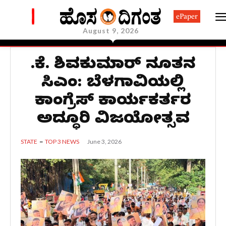
ePaper
August 9, 2026
ಡಿ.ಕೆ. ಶಿವಕುಮಾರ್ ನೂತನ
ಸಿಎಂ: ಬೆಳಗಾವಿಯಲ್ಲಿ
ಕಾಂಗ್ರೆಸ್ ಕಾರ್ಯಕರ್ತರ
ಅದ್ಧೂರಿ ವಿಜಯೋತ್ಸವ
June 3, 2026
STATE
TOP 3 NEWS