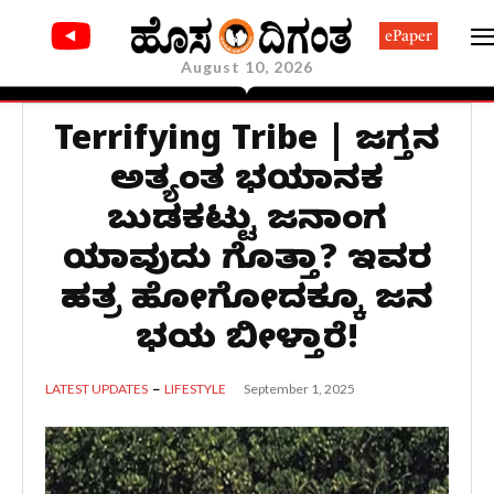
ePaper
August 10, 2026
Terrifying Tribe | ಜಗತ್ತಿನ
ಅತ್ಯಂತ ಭಯಾನಕ
ಬುಡಕಟ್ಟು ಜನಾಂಗ
ಯಾವುದು ಗೊತ್ತಾ? ಇವರ
ಹತ್ರ ಹೋಗೋದಕ್ಕೂ ಜನ
ಭಯ ಬೀಳ್ತಾರೆ!
September 1, 2025
LATEST UPDATES
LIFESTYLE