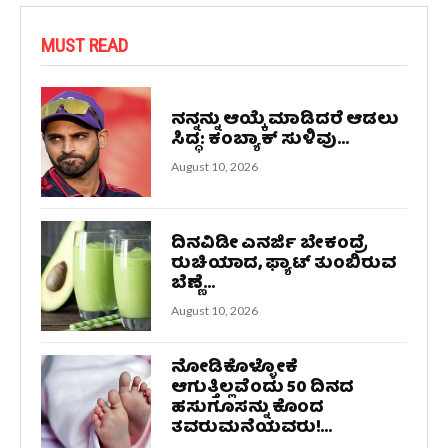
MUST READ
ನನ್ನನ್ನು ಆಯ್ಕೆ ಮಾಡಿದರೆ ಆಡಲು
ಸಿದ್ಧ: ಕಂಬ್ಯಾಕ್ ಸುಳಿವು...
August 10, 2026
ದಿನವಿಡೀ ಎನರ್ಜಿ ಬೇಕಂದ್ರೆ
ರುಚಿಯಾದ, ಫ್ಯಾಟ್‌ ತುಂಬಿರುವ
ಬೆಣ್ಣೆ...
August 10, 2026
ನೋಡಿಕೊಳ್ಳೋಕೆ
ಆಗುತ್ತಿಲ್ಲವೆಂದು 50 ದಿನದ
ಹಸುಗೂಸನ್ನು ಕೊಂದ
ತವರುಮನೆಯವರು!...