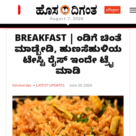
ePaper
August 7, 2026
BREAKFAST | ತಿಂಡಿಗೆ ಚಿಂತೆ
ಮಾಡ್ಬೇಡಿ, ಹುಣಸೆಹುಳಿಯ
ಟೇಸ್ಟಿ ರೈಸ್‌ ಇಂದೇ ಟ್ರೈ
ಮಾಡಿ
June 10, 2026
Kitchen tips
LATEST UPDATES