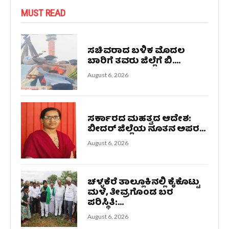
MUST READ
ಸಚಿವರಾದ ಬಳಿಕ ಮೊದಲ
ಬಾರಿಗೆ ತವರು ಜಿಲ್ಲೆಗೆ ಬಿ....
August 6, 2026
ಸರ್ಕಾರದ ಮಹತ್ವದ ಆದೇಶ:
ಬೀದರ್ ಜಿಲ್ಲೆಯ ನೂತನ ಅಪರ...
August 6, 2026
ಚಳ್ಳಕೆರೆ ತಾಲ್ಲೂಕಿನಲ್ಲಿ ಕೈಕೊಟ್ಟು
ಮಳೆ, ತೀವ್ರಗೊಂಡ ಬರ
ಪರಿಸ್ಥಿತಿ:...
August 6, 2026