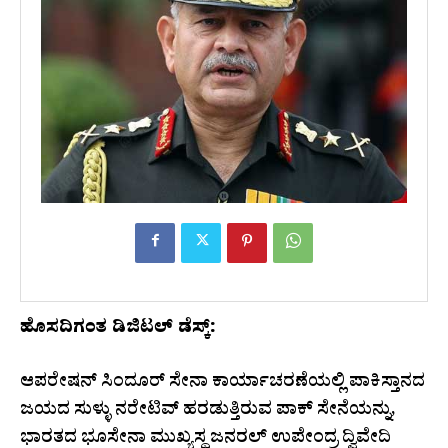
ಹೊಸದಿಗಂತ ಡಿಜಿಟಲ್ ಡೆಸ್ಕ್:
ಆಪರೇಷನ್‌ ಸಿಂದೂರ್ ಸೇನಾ ಕಾರ್ಯಾಚರಣೆಯಲ್ಲಿ ಪಾಕಿಸ್ತಾನದ
ಜಯದ ಸುಳ್ಳು ನರೇಟಿವ್‌ ಹರಡುತ್ತಿರುವ ಪಾಕ್‌ ಸೇನೆಯನ್ನು,
ಭಾರತದ ಭೂಸೇನಾ ಮುಖ್ಯಸ್ಥ ಜನರಲ್‌ ಉಪೇಂದ್ರ ದ್ವಿವೇದಿ