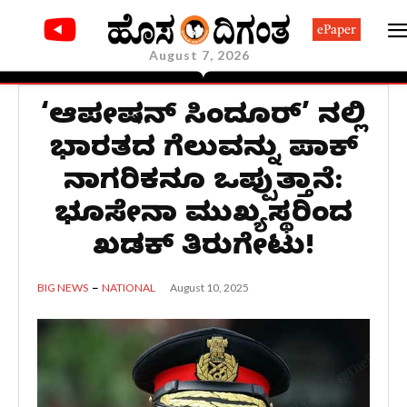
ePaper
August 7, 2026
‘ಆಪರೇಷನ್‌ ಸಿಂದೂರ್’ ನಲ್ಲಿ
ಭಾರತದ ಗೆಲುವನ್ನು ಪಾಕ್
ನಾಗರಿಕನೂ ಒಪ್ಪುತ್ತಾನೆ:
ಭೂಸೇನಾ ಮುಖ್ಯಸ್ಥರಿಂದ
ಖಡಕ್ ತಿರುಗೇಟು!
August 10, 2025
BIG NEWS
NATIONAL