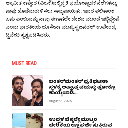
ಆಕ್ರಮಿತ ಕಾಶ್ಮೀರ (ಪಿಒಕೆ)ದಲ್ಲಿದ್ದ 9 ಭಯೋತ್ಪಾದಕ ನೆಲೆಗಳನ್ನು
ನಾವು ಹೊಡೆದುರುಳಿಸಲು ಸಾಧ್ಯವಾಯಿತು. ಇದರ ಫಲಿತಾಂಶ
ಏನು ಎಂಬುದನ್ನು ನಾವು ಈಗಾಗಲೇ ದೇಶದ ಮುಂದೆ ಇಟ್ಟಿದ್ದೇವೆ
ಎಂದು ಭಾರತೀಯ ಭೂಸೇನಾ ಮುಖ್ಯಸ್ಥ ಜನರಲ್‌ ಉಪೇಂದ್ರ
ದ್ವಿವೇದಿ ಸ್ಪಷ್ಟಪಡಿಸಿದರು.
MUST READ
ಜಂತರ್‌ಮಂತರ್‌ ಪ್ರತಿಭಟನಾ
ಸ್ಥಳಕ್ಕೆ ಅಪ್ರಾಪ್ತ ವಯಸ್ಕ: ಪೋಕ್ಸೊ
ಕಾಯ್ದೆಯಡಿ...
August 6, 2026
ಉಪ್ಪಳ ಬೆನ್ನಲ್ಲೇ ಮುಟ್ಟಂ
ಬೇರಿಕೆಯಲ್ಲೂ ಘರ್ಜಿಸುತ್ತಿರುವ