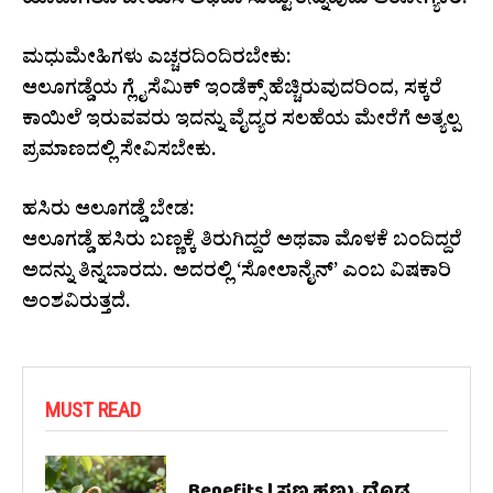
ಯಾವಾಗಲೂ ಬೇಯಿಸಿ ಅಥವಾ ಸುಟ್ಟು ತಿನ್ನುವುದು ಆರೋಗ್ಯಕರ.
ಮಧುಮೇಹಿಗಳು ಎಚ್ಚರದಿಂದಿರಬೇಕು:
ಆಲೂಗಡ್ಡೆಯ ಗ್ಲೈಸೆಮಿಕ್ ಇಂಡೆಕ್ಸ್ ಹೆಚ್ಚಿರುವುದರಿಂದ, ಸಕ್ಕರೆ
ಕಾಯಿಲೆ ಇರುವವರು ಇದನ್ನು ವೈದ್ಯರ ಸಲಹೆಯ ಮೇರೆಗೆ ಅತ್ಯಲ್ಪ
ಪ್ರಮಾಣದಲ್ಲಿ ಸೇವಿಸಬೇಕು.
ಹಸಿರು ಆಲೂಗಡ್ಡೆ ಬೇಡ:
ಆಲೂಗಡ್ಡೆ ಹಸಿರು ಬಣ್ಣಕ್ಕೆ ತಿರುಗಿದ್ದರೆ ಅಥವಾ ಮೊಳಕೆ ಬಂದಿದ್ದರೆ
ಅದನ್ನು ತಿನ್ನಬಾರದು. ಅದರಲ್ಲಿ ‘ಸೋಲಾನೈನ್’ ಎಂಬ ವಿಷಕಾರಿ
ಅಂಶವಿರುತ್ತದೆ.
MUST READ
Benefits | ಸಣ್ಣ ಹಣ್ಣು, ದೊಡ್ಡ