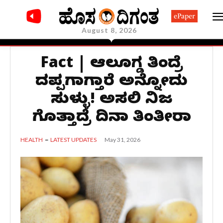
ePaper
August 8, 2026
Fact | ಆಲೂಗಡ್ಡೆ ತಿಂದ್ರೆ
ದಪ್ಪಗಾಗ್ತಾರೆ ಅನ್ನೋದು
ಸುಳ್ಳು! ಅಸಲಿ ನಿಜ
ಗೊತ್ತಾದ್ರೆ ದಿನಾ ತಿಂತೀರಾ
May 31, 2026
HEALTH
LATEST UPDATES