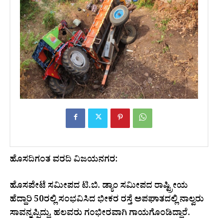
ಹೊಸದಿಗಂತ ವರದಿ ವಿಜಯನಗರ:
​ಹೊಸಪೇಟೆ ಸಮೀಪದ ಟಿ.ಬಿ. ಡ್ಯಾಂ ಸಮೀಪದ ರಾಷ್ಟ್ರೀಯ
ಹೆದ್ದಾರಿ 50ರಲ್ಲಿ ಸಂಭವಿಸಿದ ಭೀಕರ ರಸ್ತೆ ಅಪಘಾತದಲ್ಲಿ ನಾಲ್ವರು
ಸಾವನ್ನಪ್ಪಿದ್ದು, ಹಲವರು ಗಂಭೀರವಾಗಿ ಗಾಯಗೊಂಡಿದ್ದಾರೆ.