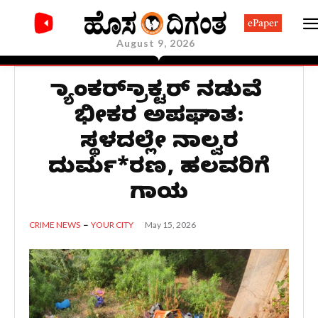
ePaper
August 9, 2026
ಟ್ಯಾಂಕರ್-ಟ್ರಾಕ್ಟರ್ ನಡುವೆ
ಭೀಕರ ಅಪಘಾತ:
ಸ್ಥಳದಲ್ಲೇ ನಾಲ್ವರ
ದುರ್ಮ*ರಣ, ಹಲವರಿಗೆ
ಗಾಯ
May 15, 2026
CRIME NEWS
YOUR CITY