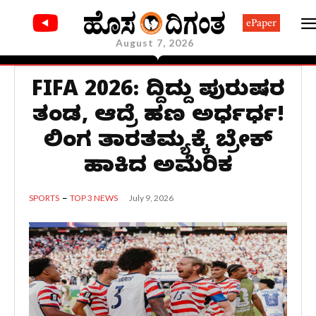
ePaper
August 7, 2026
FIFA 2026: ಗೆದ್ದಿದ್ದು ಪುರುಷರ
ತಂಡ, ಆದ್ರೆ ಹಣ ಅರ್ಧರ್ಧ!
ಲಿಂಗ ತಾರತಮ್ಯಕ್ಕೆ ಬ್ರೇಕ್
ಹಾಕಿದ ಅಮೆರಿಕ
July 9, 2026
SPORTS
TOP 3 NEWS