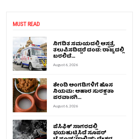
MUST READ
ನಿಗದಿತ ಸಮಯದಲ್ಲಿ ಆಸ್ಪತ್ರೆ
ತಲುಪಿಸದಿದ್ದರೆ ದಂಡ: ರಾಜ್ಯದಲ್ಲಿ
ಬರಲಿದೆ...
August 6, 2026
ಶೇಂದಿ ಅಂಗಡಿಗಳಿಗೆ ಹೊಸ
ನಿಯಮ: ಆಹಾರ ಸುರಕ್ಷತಾ
ಪರವಾನಗಿ...
August 6, 2026
ಪೆಸಿಫಿಕ್ ಸಾಗರದಲ್ಲಿ
ಭಯಹುಟ್ಟಿಸಿದೆ ಸೂಪರ್