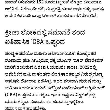
ಡಾಲರ್ (ಸುಮಾರು ₹152 ಕೋಟಿ) ಬೃಹತ್ ಮೊತ್ತದ ಬಹುಮಾನ
ಲಭಿಸಿದೆ. ವಿಶೇಷವೆಂದರೆ, ಈ ಪ್ರಶಸ್ತಿ ಹಣದ ಅರ್ಧದಷ್ಟು ಭಾಗವು
ಅಮೆರಿಕದ ಮಹಿಳಾ ಫುಟ್‌ಬಾಲ್ ತಂಡದ ಖಾತೆಗೆ ಸೇರಲಿದೆ!
ಕ್ರೀಡಾ ಲೋಕದಲ್ಲಿ ಸಮಾನತೆ ತಂದ
ಐತಿಹಾಸಿಕ ‘CBA’ ಒಪ್ಪಂದ
ಪಂದ್ಯ ಆಡದೆಯೇ ಮಹಿಳಾ ಆಟಗಾರ್ತಿಯರಿಗೆ ಕೋಟ್ಯಂತರ
ರೂಪಾಯಿ ಹಣ ಸಿಗುತ್ತಿರುವುದಕ್ಕೆ ಯುಎಸ್ ಸಾಕರ್ ಫೆಡರೇಶನ್
ಜಾರಿಗೆ ತಂದಿರುವ ವಿಶೇಷ ನಿಯಮವೇ ಕಾರಣ. 2022ರಲ್ಲಿ
ಅಮೆರಿಕದ ಮಹಿಳಾ ತಂಡವು ಲಿಂಗ ತಾರತಮ್ಯದ ವಿರುದ್ಧ ದೊಡ್ಡ
ಕಾನೂನು ಹೋರಾಟ ನಡೆಸಿತ್ತು. ಇದರ ಫಲವಾಗಿ ಪುರುಷ ಮತ್ತು
ಮಹಿಳಾ ತಂಡಗಳ ನಡುವೆ ‘ಕಲೆಕ್ಟಿವ್ ಬಾರ್ಗೇನಿಂಗ್ ಅಗ್ರಿಮೆಂಟ್’
(CBA) ಒಪ್ಪಂದ ಏರ್ಪಟ್ಟಿತು. ಇದರ ಅನ್ವಯ ವಿಶ್ವಕಪ್‌ನಲ್ಲಿ
ಯಾರು ಗೆದ್ದರೂ ಬಹುಮಾನದ ಹಣವನ್ನು ಇಬ್ಬರಿಗೂ
ಸಮಾನವಾಗಿ ಹಂಚಬೇಕು.