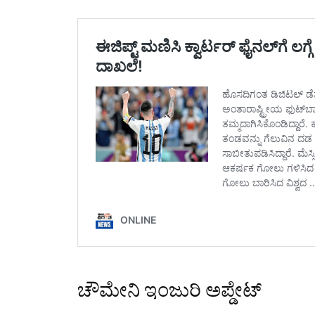
ಚೌಮೇನಿ ಇಂಜುರಿ ಅಪ್ಡೇಟ್