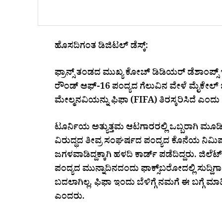
ಹೊಸದಿಗಂತ ಡಿಜಿಟಲ್‌ ಡೆಸ್ಕ್:
ಫ್ರಾನ್ಸ್ ತಂಡದ ಮುಖ್ಯ ಕೋಚ್ ಡಿಡಿಯರ್ ಡೆಶಾಂಪ್ಸ್ ಇ
ರೌಂಡ್ ಆಫ್-16 ಪಂದ್ಯದ ಗೆಲುವಿನ ವೇಳೆ ಮೈಕೇಲ್ ಒಲಿ
ಮೇಲ್ಮನವಿಯನ್ನು ಫಿಫಾ (FIFA) ತಿರಸ್ಕರಿಸಿದೆ ಎಂದು ತಿ
ಟೂರ್ನಿಯ ಅತ್ಯುತ್ತಮ ಆಟಗಾರರಲ್ಲಿ ಒಬ್ಬರಾಗಿ ಮೂಡಿಬ
ವಿರುದ್ಧದ ತೀವ್ರ ಸಂಘರ್ಷದ ಪಂದ್ಯದ ಕೊನೆಯ ನಿಮ
ಜಗಳವಾಡಿದ್ದಕ್ಕಾಗಿ ಹಳದಿ ಕಾರ್ಡ್ ಪಡೆದಿದ್ದರು. ಜಿಲೆಟ
ಪಂದ್ಯದ ಮುನ್ನಾದಿನದಂದು ಫಾಕ್ಸ್‌ಬರೋದಲ್ಲಿ ಸುದ್ದಿ
ಬದಲಾಗಿಲ್ಲ. ಫಿಫಾ ಇಂದು ಬೆಳಿಗ್ಗೆ ನಮಗೆ ಈ ಬಗ್ಗೆ ಮಾಹ
ಎಂದರು.