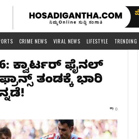
PORTS
CRIME NEWS
VIRAL NEWS
LIFESTYLE
TRENDING
26: ಕ್ವಾರ್ಟರ್ ಫೈನಲ್
್ರಾನ್ಸ್ ತಂಡಕ್ಕೆ ಭಾರಿ
ನ್ನಡೆ!
0