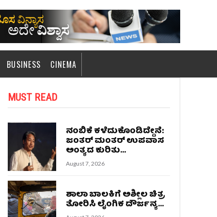
BUSINESS
CINEMA
MUST READ
ನಂಬಿಕೆ ಕಳೆದುಕೊಂಡಿದ್ದೇನೆ:
ಜಂತರ್ ಮಂತರ್ ಉಪವಾಸ
ಅಂತ್ಯದ ಕುರಿತು...
August 7, 2026
ಶಾಲಾ ಬಾಲಕಿಗೆ ಅಶ್ಲೀಲ ಚಿತ್ರ
ತೋರಿಸಿ ಲೈಂಗಿಕ ದೌರ್ಜನ್ಯ...