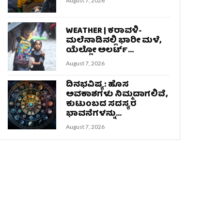
August 7, 2026
WEATHER | ಕರಾವಳಿ-
ಮಲೆನಾಡಿನಲ್ಲಿ ಭಾರೀ ಮಳೆ,
ಯೆಲ್ಲೋ ಅಲರ್ಟ್‌...
August 7, 2026
ದಿನಭವಿಷ್ಯ: ಹೊಸ
ಅವಕಾಶಗಳು ನಿಮ್ಮದಾಗಲಿವೆ,
ಕುಟುಂಬದ ಸದಸ್ಯರ
ಭಾವನೆಗಳನ್ನು...
August 7, 2026