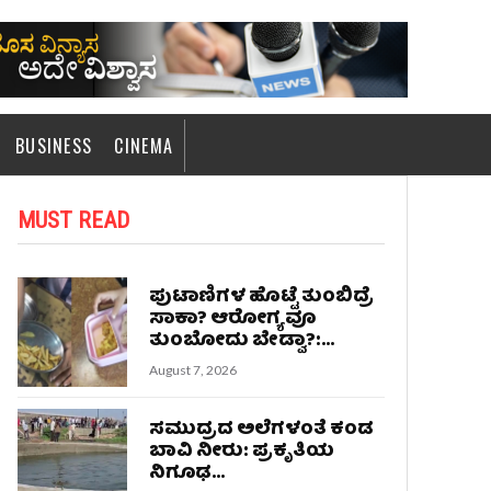
BUSINESS
CINEMA
MUST READ
ಪುಟಾಣಿಗಳ ಹೊಟ್ಟೆ ತುಂಬಿದ್ರೆ
ಸಾಕಾ? ಆರೋಗ್ಯವೂ
ತುಂಬೋದು ಬೇಡ್ವಾ?:...
August 7, 2026
ಸಮುದ್ರದ ಅಲೆಗಳಂತೆ ಕಂಡ
ಬಾವಿ ನೀರು: ಪ್ರಕೃತಿಯ
ನಿಗೂಢ...