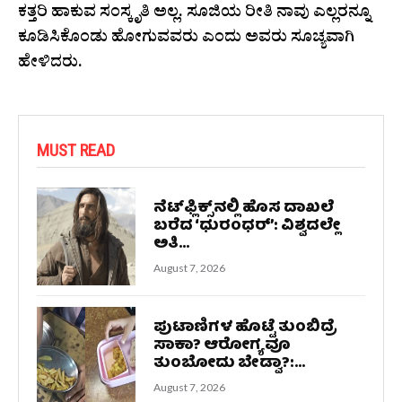
ಕತ್ತರಿ ಹಾಕುವ ಸಂಸ್ಕೃತಿ ಅಲ್ಲ. ಸೂಜಿಯ ರೀತಿ ನಾವು ಎಲ್ಲರನ್ನೂ
ಕೂಡಿಸಿಕೊಂಡು ಹೋಗುವವರು ಎಂದು ಅವರು ಸೂಚ್ಯವಾಗಿ
ಹೇಳಿದರು.
MUST READ
ನೆಟ್‌ಫ್ಲಿಕ್ಸ್‌ನಲ್ಲಿ ಹೊಸ ದಾಖಲೆ
ಬರೆದ ‘ಧುರಂಧರ್’: ವಿಶ್ವದಲ್ಲೇ
ಅತಿ...
August 7, 2026
ಪುಟಾಣಿಗಳ ಹೊಟ್ಟೆ ತುಂಬಿದ್ರೆ
ಸಾಕಾ? ಆರೋಗ್ಯವೂ
ತುಂಬೋದು ಬೇಡ್ವಾ?:...
August 7, 2026