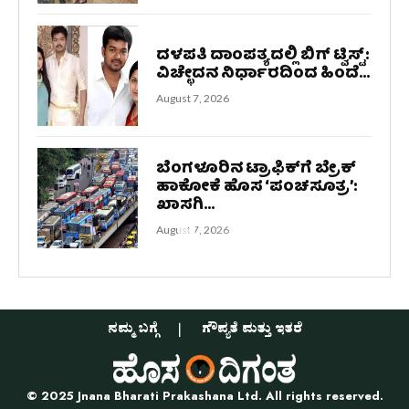
ದಳಪತಿ ದಾಂಪತ್ಯದಲ್ಲಿ ಬಿಗ್ ಟ್ವಿಸ್ಟ್:
ವಿಚ್ಛೇದನ ನಿರ್ಧಾರದಿಂದ ಹಿಂದೆ...
August 7, 2026
ಬೆಂಗಳೂರಿನ ಟ್ರಾಫಿಕ್‌ಗೆ ಬ್ರೇಕ್
ಹಾಕೋಕೆ ಹೊಸ ‘ಪಂಚಸೂತ್ರ’:
ಖಾಸಗಿ...
August 7, 2026
ನಮ್ಮ ಬಗ್ಗೆ
ಗೌಪ್ಯತೆ ಮತ್ತು ಇತರೆ
© 2025 Jnana Bharati Prakashana Ltd. All rights reserved.