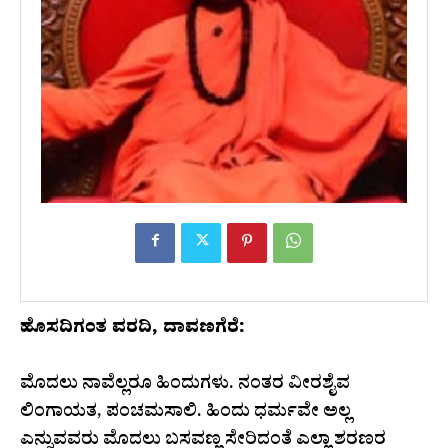
ಹೊಸದಿಗಂತ ವರದಿ, ದಾವಣಗೆರೆ:
ಮೊದಲು ನಾವೆಲ್ಲರೂ ಹಿಂದುಗಳು. ನಂತರ ವೀರಶೈವ
ಲಿಂಗಾಯತ, ಪಂಚಮಸಾಲಿ. ಹಿಂದು ಧರ್ಮವೇ ಅಲ್ಲ
ಎನ್ನುವವರು ಮೊದಲು ಬಸವಣ್ಣ ಸೇರಿದಂತೆ ಎಲ್ಲಾ ಶರಣರ