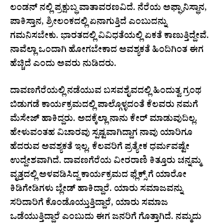
ಲಂಡನ್ ನಲ್ಲಿ ಪ್ರಕ್ಷುಬ್ಧ ವಾತಾವರಣವಿದೆ. ನೆರೆಯ ಅಫ್ಘಾನಿಸ್ಥಾನ,
ಪಾಕಿಸ್ತಾನ, ಶ್ರೀಲಂಕದಲ್ಲಿ ಏನಾಗುತ್ತಿದೆ ಎಂಬುದನ್ನು
ಗಮನಿಸಬೇಕು. ಭಾರತದಲ್ಲಿ ವಿವಿಧತೆಯಲ್ಲಿ ಏಕತೆ ಕಾಣುತ್ತಿದ್ದೇವೆ.
ನಾವೆಲ್ಲಾ ಒಂದಾಗಿ ಹೋಗಬೇಕಾದ ಅವಶ್ಯಕತೆ ಹಿಂದಿಗಿಂತ ಈಗ
ಹೆಚ್ಚಿದೆ ಎಂದು ಅವರು ನುಡಿದರು.
ದಾವಣಗೆರೆಯಲ್ಲಿ ನಡೆಯುವ ಬಸವಶೈವದಲ್ಲಿ ಹಿಂದುತ್ವ ಗ್ರಂಥ
ಬಿಡುಗಡೆ ಕಾರ್ಯಕ್ರಮದಲ್ಲಿ ಪಾಲ್ಗೊಳ್ಳದಂತೆ ಕೆಲವರು ನಮಗೆ
ಮೆಸೇಜ್ ಹಾಕಿದ್ದರು. ಅದಕ್ಕೆಲ್ಲಾ ನಾನು ಕೇರ್ ಮಾಡುವುದಿಲ್ಲ.
ಹೇಳುವಂತಹ ವಿಚಾರವು ಸ್ಪಷ್ಟವಾಗಿದ್ದಾಗ ನಾವು ಯಾರಿಗೂ
ಹೆದರುವ ಅವಶ್ಯಕತೆ ಇಲ್ಲ. ಕೆಲವರಿಗೆ ಪ್ರತ್ಯೇಕ ಧರ್ಮವಷ್ಟೇ
ಉದ್ದೇಶವಾಗಿದೆ. ದಾವಣಗೆರೆಯ ವೀರರಾಣಿ ಕಿತ್ತೂರು ಚನ್ನಮ್ಮ
ವೃತ್ತದಲ್ಲಿ ಅಳವಡಿಸಿದ್ದ ಕಾರ್ಯಕ್ರಮದ ಫ್ಲೆಕ್ಸ್ ಗೆ ಯಾರೋ
ಕಿಡಿಗೇಡಿಗಳು ಬ್ಲೇಡ್ ಹಾಕಿದ್ದಾರೆ. ಯಾರು ಸಮಾಜವನ್ನು
ಸರಿದಾರಿಗೆ ಕೊಂಡೊಯ್ತುತ್ತಿದ್ದಾರೆ, ಯಾರು ಸಮಾಜ
ಒಡೆಯುತ್ತಿದ್ದಾರೆ ಎಂಬುದು ಈಗ ಜನರಿಗೆ ಗೊತ್ತಾಗಿದೆ. ನಮ್ಮದು