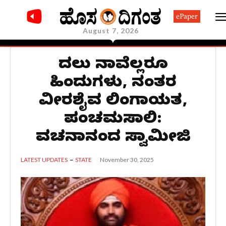
ePaper
August 7, 2026
ಮೊದಲು ನಾವೆಲ್ಲರೂ
ಹಿಂದುಗಳು, ನಂತರ
ವೀರಶೈವ ಲಿಂಗಾಯತ,
ಪಂಚಮಸಾಲಿ:
ವಚನಾನಂದ ಸ್ವಾಮೀಜಿ
November 30, 2025
LATEST UPDATES
STATE