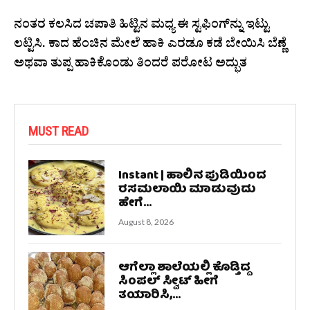
ನಂತರ ಕಲಸಿದ ಚಪಾತಿ ಹಿಟ್ಟಿನ ಮಧ್ಯ ಈ ಸ್ಟಫಿಂಗ್‌ನ್ನು ಇಟ್ಟು
ಲಟ್ಟಿಸಿ. ಕಾದ ಹೆಂಚಿನ ಮೇಲೆ ಹಾಕಿ ಎರಡೂ ಕಡೆ ಬೇಯಿಸಿ ಬೆಣ್ಣೆ
ಅಥವಾ ತುಪ್ಪ ಹಾಕಿಕೊಂಡು ತಿಂದರೆ ಪರೋಟ ಅದ್ಭುತ
MUST READ
Instant | ಹಾಲಿನ ಪುಡಿಯಿಂದ
ರಸಮಲಾಯಿ ಮಾಡುವುದು
ಹೇಗೆ...
August 8, 2026
ಆಗೆಲ್ಲಾ ಶಾಲೆಯಲ್ಲಿ ಕೊಡ್ತಿದ್ದ
ಸಿಂಪಲ್‌ ಸ್ವೀಟ್‌ ಹೀಗೆ
ತಯಾರಿಸಿ,...