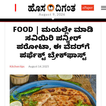
ePaper
August 9, 2026
FOOD | ಮನೆಯಲ್ಲೇ ಮಾಡಿ
ಸವಿಯಿರಿ ಪನ್ನೀರ್‌
ಪರೋಟಾ, ಈ ವೆದರ್‌ಗೆ
ಪರ್ಫೆಕ್ಟ್‌ ಬ್ರೇಕ್‌ಫಾಸ್ಟ್‌
August 14, 2025
Kitchen tips