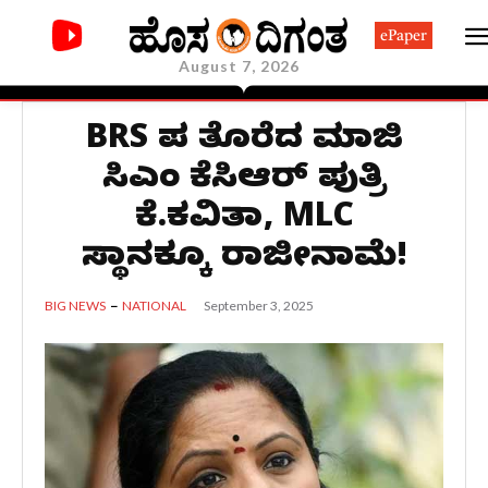
ePaper
August 7, 2026
BRS ಪಕ್ಷ ತೊರೆದ ಮಾಜಿ
ಸಿಎಂ ಕೆಸಿಆರ್‌ ಪುತ್ರಿ
ಕೆ.ಕವಿತಾ, MLC
ಸ್ಥಾನಕ್ಕೂ ರಾಜೀನಾಮೆ!
September 3, 2025
BIG NEWS
NATIONAL