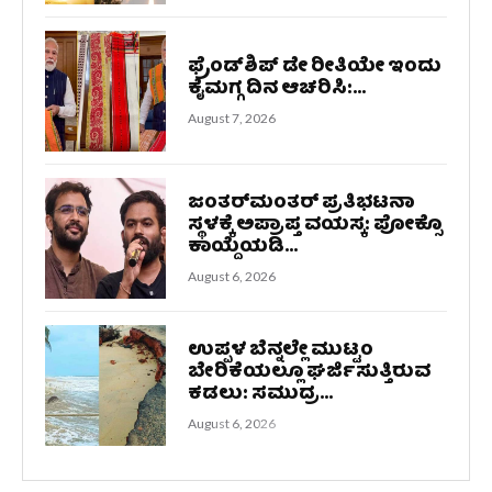
ಫ್ರೆಂಡ್​ಶಿಪ್ ಡೇ ರೀತಿಯೇ ಇಂದು
ಕೈಮಗ್ಗ ದಿನ ಆಚರಿಸಿ:...
August 7, 2026
ಜಂತರ್‌ಮಂತರ್‌ ಪ್ರತಿಭಟನಾ
ಸ್ಥಳಕ್ಕೆ ಅಪ್ರಾಪ್ತ ವಯಸ್ಕ: ಪೋಕ್ಸೊ
ಕಾಯ್ದೆಯಡಿ...
August 6, 2026
ಉಪ್ಪಳ ಬೆನ್ನಲ್ಲೇ ಮುಟ್ಟಂ
ಬೇರಿಕೆಯಲ್ಲೂ ಘರ್ಜಿಸುತ್ತಿರುವ
ಕಡಲು: ಸಮುದ್ರ...
August 6, 2026