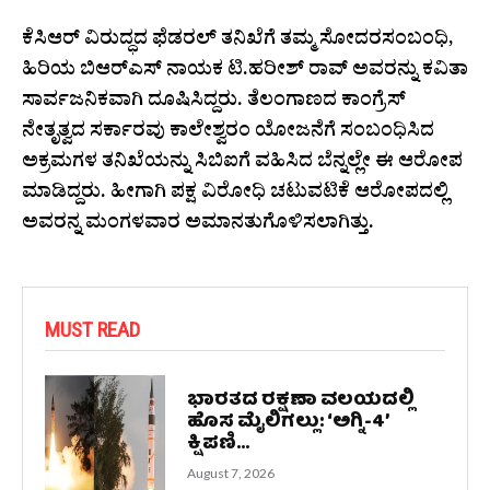
ಕೆಸಿಆರ್ ವಿರುದ್ಧದ ಫೆಡರಲ್ ತನಿಖೆಗೆ ತಮ್ಮ ಸೋದರಸಂಬಂಧಿ,
ಹಿರಿಯ ಬಿಆರ್‌ಎಸ್ ನಾಯಕ ಟಿ.ಹರೀಶ್ ರಾವ್ ಅವರನ್ನು ಕವಿತಾ
ಸಾರ್ವಜನಿಕವಾಗಿ ದೂಷಿಸಿದ್ದರು. ತೆಲಂಗಾಣದ ಕಾಂಗ್ರೆಸ್
ನೇತೃತ್ವದ ಸರ್ಕಾರವು ಕಾಲೇಶ್ವರಂ ಯೋಜನೆಗೆ ಸಂಬಂಧಿಸಿದ
ಅಕ್ರಮಗಳ ತನಿಖೆಯನ್ನು ಸಿಬಿಐಗೆ ವಹಿಸಿದ ಬೆನ್ನಲ್ಲೇ ಈ ಆರೋಪ
ಮಾಡಿದ್ದರು. ಹೀಗಾಗಿ ಪಕ್ಷ ವಿರೋಧಿ ಚಟುವಟಿಕೆ ಆರೋಪದಲ್ಲಿ
ಅವರನ್ನ ಮಂಗಳವಾರ ಅಮಾನತುಗೊಳಿಸಲಾಗಿತ್ತು.
MUST READ
ಭಾರತದ ರಕ್ಷಣಾ ವಲಯದಲ್ಲಿ
ಹೊಸ ಮೈಲಿಗಲ್ಲು: ‘ಅಗ್ನಿ-4’
ಕ್ಷಿಪಣಿ...
August 7, 2026