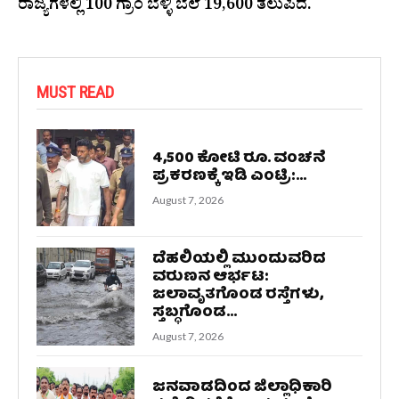
ರಾಜ್ಯಗಳಲ್ಲಿ 100 ಗ್ರಾಂ ಬೆಳ್ಳಿ ಬೆಲೆ 19,600 ತಲುಪಿದೆ.
MUST READ
4,500 ಕೋಟಿ ರೂ. ವಂಚನೆ
ಪ್ರಕರಣಕ್ಕೆ ಇಡಿ ಎಂಟ್ರಿ:...
August 7, 2026
ದೆಹಲಿಯಲ್ಲಿ ಮುಂದುವರಿದ
ವರುಣನ ಆರ್ಭಟ:
ಜಲಾವೃತಗೊಂಡ ರಸ್ತೆಗಳು,
ಸ್ತಬ್ಧಗೊಂಡ...
August 7, 2026
ಜನವಾಡದಿಂದ ಜಿಲ್ಲಾಧಿಕಾರಿ