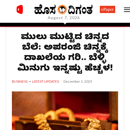
ePaper
August 7, 2026
ಮುಗಿಲು ಮುಟ್ಟಿದ ಚಿನ್ನದ
ಬೆಲೆ: ಅಪರಂಜಿ ಚಿನ್ನಕ್ಕೆ
ದಾಖಲೆಯ ಗರಿ.. ಬೆಳ್ಳಿ
ಮಿನುಗು ಇನ್ನಷ್ಟು ಹೆಚ್ಚಳ!
December 1, 2025
BUSINESS
LATEST UPDATES