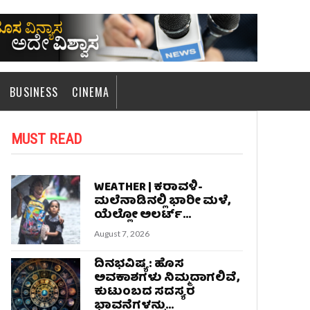
BUSINESS
CINEMA
MUST READ
WEATHER | ಕರಾವಳಿ-
ಮಲೆನಾಡಿನಲ್ಲಿ ಭಾರೀ ಮಳೆ,
ಯೆಲ್ಲೋ ಅಲರ್ಟ್‌...
August 7, 2026
ದಿನಭವಿಷ್ಯ: ಹೊಸ
ಅವಕಾಶಗಳು ನಿಮ್ಮದಾಗಲಿವೆ,
ಕುಟುಂಬದ ಸದಸ್ಯರ
ಭಾವನೆಗಳನ್ನು...