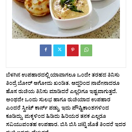
ಬೆಳಗಿನ ಉಪಹಾರದಲ್ಲಿ ಯಾವಾಗಲೂ ಒಂದೇ ತರಹದ ತಿನಿಸು
ತಿಂದ್ರೆ ಬೋರ್ ಆಗೋದು ಖಂಡಿತ. ಆದ್ದರಿಂದ ನಾವೇನಾದರೂ
ಹೊಸ ರುಚಿಯ ತಿನಿಸು ಮಾಡಿದರೆ ಎಲ್ಲರಿಗೂ ಇಷ್ಟವಾಗುತ್ತದೆ.
ಅಂಥದೇ ಒಂದು ಸುಲಭ ಹಾಗೂ ರುಚಿಯಾದ ಉಪಹಾರ
ಎಂದರೆ ಸ್ವೀಟ್ ಕಾರ್ನ್ ಪಡ್ಡು. ಇದು ಪೌಷ್ಟಿಕಾಂಶಗಳಿಂದ
ಕೂಡಿದ್ದು, ಮಕ್ಕಳಿಂದ ಹಿಡಿದು ಹಿರಿಯರ ತನಕ ಎಲ್ಲರೂ
ಸವಿಯುವಂತಹ ಉಪಹಾರ. ಬಿಸಿ ಬಿಸಿ ಚಟ್ನಿ ಜೊತೆ ತಿಂದರೆ ಇದರ