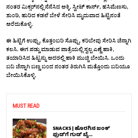
ನಂತರ ಮಿಕ್ಸರ್‌ನಲ್ಲಿ ನೆನೆಸಿದ ಅಕ್ಕಿ, ಸ್ವೀಟ್ ಕಾರ್ನ್, ಹಸಿಮೆಣಸು,
ಶುಂಠಿ, ಹುರಿದ ಕಡಲೆ ಬೇಳೆ ಸೇರಿಸಿ ಮೃದುವಾದ ಹಿಟ್ಟಿನಂತೆ
ಅರೆದುಕೊಳ್ಳಿ.
ಈ ಹಿಟ್ಟಿಗೆ ಉಪ್ಪು, ಕೊತ್ತಂಬರಿ ಸೊಪ್ಪು, ಕರಿಬೇವು ಸೇರಿಸಿ ಚೆನ್ನಾಗಿ
ಕಲಸಿ. ಈಗ ಪಡ್ಡು ಮಾಡುವ ಪಾತ್ರೆಯಲ್ಲಿ ಸ್ವಲ್ಪ ಎಣ್ಣೆ ಹಾಕಿ,
ತಯಾರಿಸಿದ ಹಿಟ್ಟನ್ನು ಅದರಲ್ಲಿ ಹಾಕಿ ಮುಚ್ಚಿ ಬೇಯಿಸಿ. ಒಂದು
ಬದಿ ಚೆನ್ನಾಗಿ ಬಣ್ಣ ಬಂದ ನಂತರ ತಿರುಗಿಸಿ ಮತ್ತೊಂದು ಬದಿಯೂ
ಬೇಯಿಸಿಕೊಳ್ಳಿ.
MUST READ
SNACKS | ಹೊರಗಿನ ಜಂಕ್
ಫುಡ್‌ಗೆ ಗುಡ್ ಬೈ...