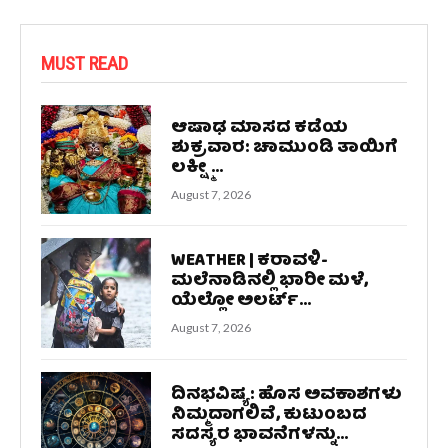
MUST READ
ಆಷಾಢ ಮಾಸದ ಕಡೆಯ
ಶುಕ್ರವಾರ: ಚಾಮುಂಡಿ ತಾಯಿಗೆ
ಲಕ್ಷ್ಮೀ...
August 7, 2026
WEATHER | ಕರಾವಳಿ-
ಮಲೆನಾಡಿನಲ್ಲಿ ಭಾರೀ ಮಳೆ,
ಯೆಲ್ಲೋ ಅಲರ್ಟ್‌...
August 7, 2026
ದಿನಭವಿಷ್ಯ: ಹೊಸ ಅವಕಾಶಗಳು
ನಿಮ್ಮದಾಗಲಿವೆ, ಕುಟುಂಬದ
ಸದಸ್ಯರ ಭಾವನೆಗಳನ್ನು...