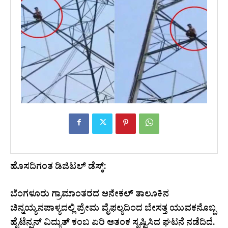
ಹೊಸದಿಗಂತ ಡಿಜಿಟಲ್ ಡೆಸ್ಕ್:
ಬೆಂಗಳೂರು ಗ್ರಾಮಾಂತರದ ಆನೇಕಲ್ ತಾಲೂಕಿನ
ಚಿನ್ನಯ್ಯನಪಾಳ್ಯದಲ್ಲಿ ಪ್ರೇಮ ವೈಫಲ್ಯದಿಂದ ಬೇಸತ್ತ ಯುವಕನೊಬ್ಬ
ಹೈಟೆನ್ಷನ್ ವಿದ್ಯುತ್ ಕಂಬ ಏರಿ ಆತಂಕ ಸೃಷ್ಟಿಸಿದ ಘಟನೆ ನಡೆದಿದೆ.