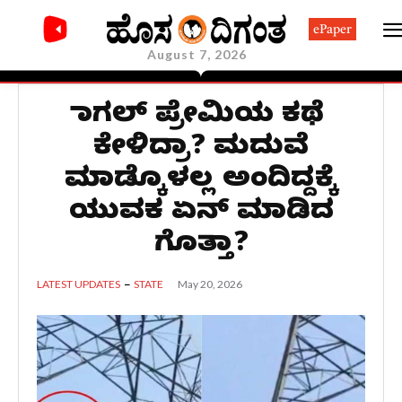
ePaper
August 7, 2026
ಪಾಗಲ್ ಪ್ರೇಮಿಯ ಕಥೆ
ಕೇಳಿದ್ರಾ? ಮದುವೆ
ಮಾಡ್ಕೊಳಲ್ಲ ಅಂದಿದ್ದಕ್ಕೆ
ಯುವಕ ಏನ್ ಮಾಡಿದ
ಗೊತ್ತಾ?
May 20, 2026
LATEST UPDATES
STATE