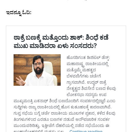
ಇದನ್ನೂ ಓದಿ: