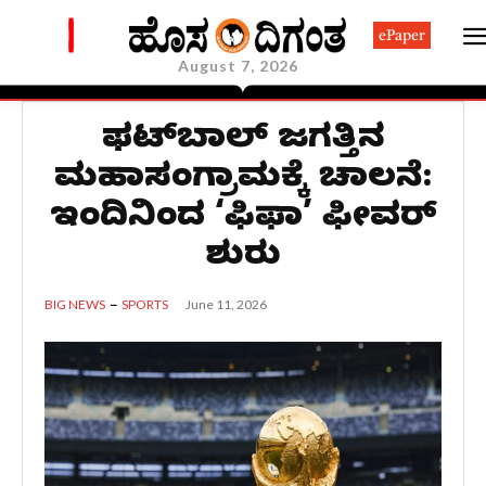
ePaper
August 7, 2026
ಫುಟ್‌ಬಾಲ್ ಜಗತ್ತಿನ
ಮಹಾಸಂಗ್ರಾಮಕ್ಕೆ ಚಾಲನೆ:
ಇಂದಿನಿಂದ ‘ಫಿಫಾ’ ಫೀವರ್
ಶುರು
June 11, 2026
BIG NEWS
SPORTS