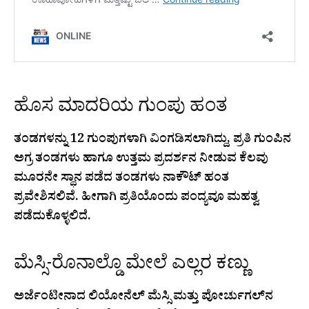
ಹೊಸ ಮಾದರಿಯ ಗುಂಪು ಹಂತ
ತಂಡಗಳನ್ನು 12 ಗುಂಪುಗಳಾಗಿ ವಿಂಗಡಿಸಲಾಗಿದ್ದು, ಪ್ರತಿ ಗುಂಪಿನ
ಅಗ್ರ ತಂಡಗಳು ಹಾಗೂ ಉತ್ತಮ ಪ್ರದರ್ಶನ ನೀಡುವ ಕೆಲವು
ಮೂರನೇ ಸ್ಥಾನ ಪಡೆದ ತಂಡಗಳು ನಾಕೌಟ್ ಹಂತ
ಪ್ರವೇಶಿಸಲಿವೆ. ಹೀಗಾಗಿ ಪ್ರತಿಯೊಂದು ಪಂದ್ಯವೂ ಮಹತ್ವ
ಪಡೆದುಕೊಳ್ಳಲಿದೆ.
ಮೆಸ್ಸಿ-ರೊನಾಲ್ಡೊ ಮೇಲೆ ಎಲ್ಲರ ಕಣ್ಣು
ಅರ್ಜೆಂಟೀನಾದ ಲಿಯೋನೆಲ್ ಮೆಸ್ಸಿ ಮತ್ತು ಪೋರ್ಚುಗಲ್‌ನ