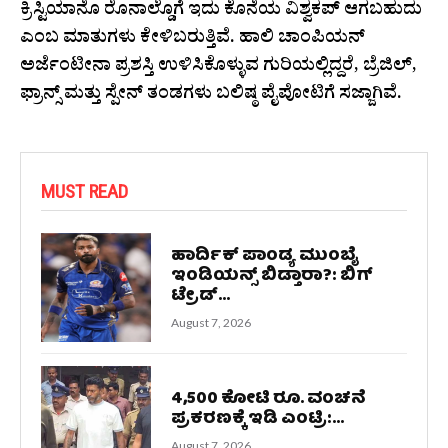
ಕ್ರಿಸ್ಟಿಯಾನೊ ರೊನಾಲ್ಡೊಗೆ ಇದು ಕೊನೆಯ ವಿಶ್ವಕಪ್ ಆಗಬಹುದು
ಎಂಬ ಮಾತುಗಳು ಕೇಳಿಬರುತ್ತಿವೆ. ಹಾಲಿ ಚಾಂಪಿಯನ್
ಅರ್ಜೆಂಟೀನಾ ಪ್ರಶಸ್ತಿ ಉಳಿಸಿಕೊಳ್ಳುವ ಗುರಿಯಲ್ಲಿದ್ದರೆ, ಬ್ರೆಜಿಲ್,
ಫ್ರಾನ್ಸ್ ಮತ್ತು ಸ್ಪೇನ್ ತಂಡಗಳು ಬಲಿಷ್ಠ ಪೈಪೋಟಿಗೆ ಸಜ್ಜಾಗಿವೆ.
MUST READ
ಹಾರ್ದಿಕ್ ಪಾಂಡ್ಯ ಮುಂಬೈ
ಇಂಡಿಯನ್ಸ್ ಬಿಡ್ತಾರಾ?: ಬಿಗ್
ಟ್ರೇಡ್...
August 7, 2026
4,500 ಕೋಟಿ ರೂ. ವಂಚನೆ
ಪ್ರಕರಣಕ್ಕೆ ಇಡಿ ಎಂಟ್ರಿ:...
August 7, 2026