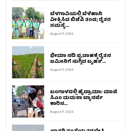
ಬೆಳಗಾವಿಯಲ್ಲಿ ಬೆಳೆಹಾನಿ
ವೀಕ್ಷಿಸಿದ ಬಿಜೆಪಿ ತಂಡ; ರೈತರ
ಸಮಸ್ಯೆ...
August 9, 2026
ಭೀಮಾ ನದಿ ಪ್ರವಾಹಕ್ಕೆ ರೈತನ
ಜಮೀನಿಗೆ ನುಗ್ಗಿದ ಬೃಹತ್...
August 9, 2026
ಬಂಗಾಳದಲ್ಲಿ ಹೈಡ್ರಾಮಾ: ಮಾಜಿ
ಸಿಎಂ ಮಮತಾ ಬ್ಯಾನರ್ಜಿ
ಕಾರಿನ...
August 9, 2026