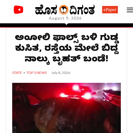
ePaper
August 9, 2026
ಅಂಬೋಲಿ ಫಾಲ್ಸ್ ಬಳಿ ಗುಡ್ಡ
ಕುಸಿತ, ರಸ್ತೆಯ ಮೇಲೆ ಬಿದ್ದ
ನಾಲ್ಕು ಬೃಹತ್‌ ಬಂಡೆ!
July 8, 2026
STATE
TOP 3 NEWS