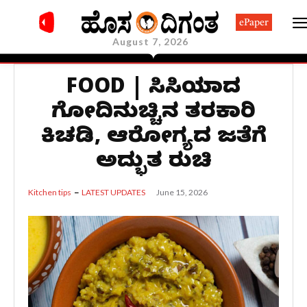
ePaper
August 7, 2026
FOOD | ಬಿಸಿಬಿಸಿಯಾದ
ಗೋದಿನುಚ್ಚಿನ ತರಕಾರಿ
ಕಿಚಡಿ, ಆರೋಗ್ಯದ ಜತೆಗೆ
ಅದ್ಭುತ ರುಚಿ
June 15, 2026
Kitchen tips
LATEST UPDATES