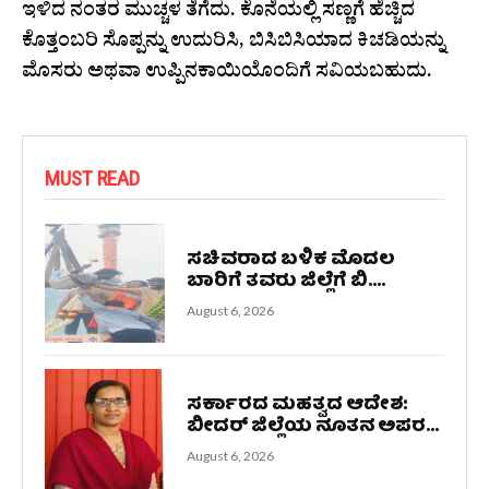
ಇಳಿದ ನಂತರ ಮುಚ್ಚಳ ತೆಗೆದು. ಕೊನೆಯಲ್ಲಿ ಸಣ್ಣಗೆ ಹೆಚ್ಚಿದ
ಕೊತ್ತಂಬರಿ ಸೊಪ್ಪನ್ನು ಉದುರಿಸಿ, ಬಿಸಿಬಿಸಿಯಾದ ಕಿಚಡಿಯನ್ನು
ಮೊಸರು ಅಥವಾ ಉಪ್ಪಿನಕಾಯಿಯೊಂದಿಗೆ ಸವಿಯಬಹುದು.
MUST READ
ಸಚಿವರಾದ ಬಳಿಕ ಮೊದಲ
ಬಾರಿಗೆ ತವರು ಜಿಲ್ಲೆಗೆ ಬಿ....
August 6, 2026
ಸರ್ಕಾರದ ಮಹತ್ವದ ಆದೇಶ:
ಬೀದರ್ ಜಿಲ್ಲೆಯ ನೂತನ ಅಪರ...
August 6, 2026