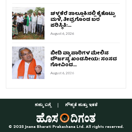
ಚಳ್ಳಕೆರೆ ತಾಲ್ಲೂಕಿನಲ್ಲಿ ಕೈಕೊಟ್ಟು
ಮಳೆ, ತೀವ್ರಗೊಂಡ ಬರ
ಪರಿಸ್ಥಿತಿ:...
August 6, 2026
ಬೀದಿ ವ್ಯಾಪಾರಿಗಳ ಮೇಲಿನ
ದೌರ್ಜನ್ಯ ಖಂಡನೀಯ: ಸಂಸದ
ಗೋವಿಂದ...
August 6, 2026
ನಮ್ಮ ಬಗ್ಗೆ
ಗೌಪ್ಯತೆ ಮತ್ತು ಇತರೆ
© 2025 Jnana Bharati Prakashana Ltd. All rights reserved.