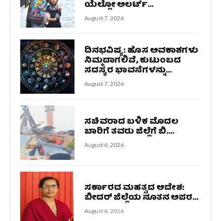
ಯೆಲ್ಲೋ ಅಲರ್ಟ್‌...
August 7, 2026
ದಿನಭವಿಷ್ಯ: ಹೊಸ ಅವಕಾಶಗಳು
ನಿಮ್ಮದಾಗಲಿವೆ, ಕುಟುಂಬದ
ಸದಸ್ಯರ ಭಾವನೆಗಳನ್ನು...
August 7, 2026
ಸಚಿವರಾದ ಬಳಿಕ ಮೊದಲ
ಬಾರಿಗೆ ತವರು ಜಿಲ್ಲೆಗೆ ಬಿ....
August 6, 2026
ಸರ್ಕಾರದ ಮಹತ್ವದ ಆದೇಶ:
ಬೀದರ್ ಜಿಲ್ಲೆಯ ನೂತನ ಅಪರ...
August 6, 2026