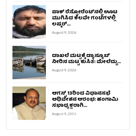
ಪಾಕ್ ರೆಸ್ಟೋರೆಂಟ್‌ನಲ್ಲಿ ಊಟ
ಮುಗಿಸಿದ ಕೆಲವೇ ಗಂಟೆಗಳಲ್ಲಿ
ಲಷ್ಕರ್...
August 9, 2026
ದಾಖಲೆ ಮಟ್ಟಕ್ಕೆ ಡ್ಯಾನ್ಯೂಬ್
ನೀರಿನ ಮಟ್ಟ ಕುಸಿತ: ಮೇಲೆದ್ದು...
August 9, 2026
ಆಗಸ್ಟ್ 13ರಿಂದ ವಿಧಾನಸಭೆ
ಅಧಿವೇಶನ ಆರಂಭ: ಹಂಗಾಮಿ
ಸಭಾಧ್ಯಕ್ಷರಾಗಿ...
August 9, 2026