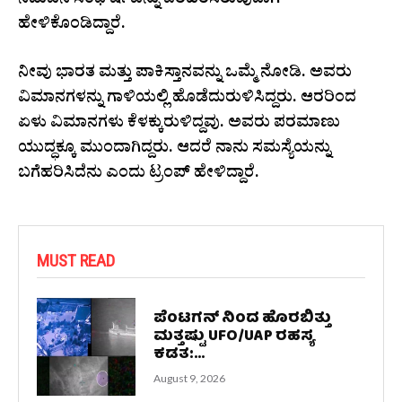
ನಡುವಿನ ಸಂಘರ್ಷವನ್ನು ಪರಿಹರಿಸಿರುವುದಾಗಿ
ಹೇಳಿಕೊಂಡಿದ್ದಾರೆ.
ನೀವು ಭಾರತ ಮತ್ತು ಪಾಕಿಸ್ತಾನವನ್ನು ಒಮ್ಮೆ ನೋಡಿ. ಅವರು
ವಿಮಾನಗಳನ್ನು ಗಾಳಿಯಲ್ಲಿ ಹೊಡೆದುರುಳಿಸಿದ್ದರು. ಆರರಿಂದ
ಏಳು ವಿಮಾನಗಳು ಕೆಳಕ್ಕುರುಳಿದ್ದವು. ಅವರು ಪರಮಾಣು
ಯುದ್ಧಕ್ಕೂ ಮುಂದಾಗಿದ್ದರು. ಆದರೆ ನಾನು ಸಮಸ್ಯೆಯನ್ನು
ಬಗೆಹರಿಸಿದೆನು ಎಂದು ಟ್ರಂಪ್ ಹೇಳಿದ್ದಾರೆ.
MUST READ
ಪೆಂಟಗನ್‌ ನಿಂದ ಹೊರಬಿತ್ತು
ಮತ್ತಷ್ಟು UFO/UAP ರಹಸ್ಯ
ಕಡತ:...
August 9, 2026