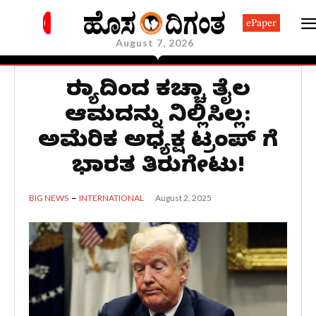
ePaper
August 7, 2026
ರಷ್ಯಾದಿಂದ ಕಚ್ಚಾ ತೈಲ
ಆಮದನ್ನು ನಿಲ್ಲಿಸಿಲ್ಲ:
ಅಮೆರಿಕ ಅಧ್ಯಕ್ಷ ಟ್ರಂಪ್‌ ಗೆ
ಭಾರತ ತಿರುಗೇಟು!
August 2, 2025
BIG NEWS
INTERNATIONAL