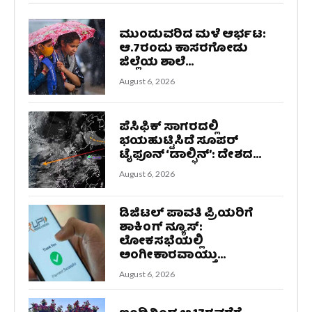
ಮುಂದುವರಿದ ಮಳೆ ಆರ್ಭಟ:
ಆ.7ರಂದು ಕಾಸರಗೋಡು
ಜಿಲ್ಲೆಯ ಶಾಲೆ...
August 6, 2026
ಪೆಸಿಫಿಕ್ ಸಾಗರದಲ್ಲಿ
ಭಯಹುಟ್ಟಿಸಿದೆ ಸೂಪರ್
ಟೈಫೂನ್ ‘ಡಾಲ್ಫಿನ್’: ದೇಶದ...
August 6, 2026
ಡಿಜಿಟಲ್ ಪಾವತಿ ಪ್ರಿಯರಿಗೆ
ಶಾಕಿಂಗ್ ನ್ಯೂಸ್:
ಲೋಕಸಭೆಯಲ್ಲಿ
ಅಂಗೀಕಾರವಾಯ್ತು...
August 6, 2026