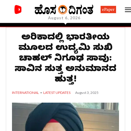
ePaper
August 6, 2026
ಅಮೆರಿಕಾದಲ್ಲಿ ಭಾರತೀಯ
ಮೂಲದ ಉದ್ಯಮಿ ಸುಖಿ
ಚಾಹಲ್ ನಿಗೂಢ ಸಾವು:
ಸಾವಿನ ಸುತ್ತ ಅನುಮಾನದ
ಹುತ್ತ!
August 3, 2025
INTERNATIONAL
LATEST UPDATES