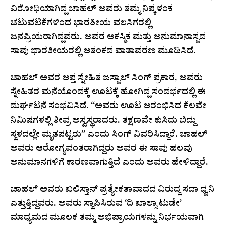
ವಿರೋಧಿಯಾಗಿದ್ದ ಚಾಹಲ್ ಅವರು ತಮ್ಮ ನಿಷ್ಕಳಂಕ
ಚಟುವಟಿಕೆಗಳಿಂದ ಭಾರತೀಯ ವಲಸಿಗರಲ್ಲಿ
ಜನಪ್ರಿಯರಾಗಿದ್ದವರು. ಅವರ ಆಕಸ್ಮಿಕ ಮತ್ತು ಅನುಮಾನಾಸ್ಪದ
ಸಾವು ಭಾರತೀಯರಲ್ಲಿ ಆತಂಕದ ವಾತಾವರಣ ಮೂಡಿಸಿದೆ.
ಚಾಹಲ್ ಅವರ ಆಪ್ತ ಸ್ನೇಹಿತ ಜಸ್ಪಾಲ್ ಸಿಂಗ್ ಪ್ರಕಾರ, ಅವರು
ಸ್ನೇಹಿತರ ಮನೆಯೊಂದಕ್ಕೆ ಊಟಕ್ಕೆ ಹೋಗಿದ್ದ ಸಂದರ್ಭದಲ್ಲಿ ಈ
ದುರ್ಘಟನೆ ಸಂಭವಿಸಿದೆ. “ಅವರು ಊಟ ಆರಂಭಿಸಿದ ಕೆಲವೇ
ನಿಮಿಷಗಳಲ್ಲಿ ತೀವ್ರ ಅಸ್ವಸ್ಥರಾದರು. ತಕ್ಷಣವೇ ಕುಸಿದು ಬಿದ್ದು
ಸ್ಥಳದಲ್ಲೇ ಮೃತಪಟ್ಟರು” ಎಂದು ಸಿಂಗ್ ವಿವರಿಸಿದ್ದಾರೆ. ಚಾಹಲ್
ಅವರು ಆರೋಗ್ಯವಂತರಾಗಿದ್ದರು ಅವರ ಈ ಸಾವು ಹಲವು
ಅನುಮಾನಗಳಿಗೆ ಕಾರಣವಾಗುತ್ತಿದೆ ಎಂದು ಅವರು ಹೇಳಿದ್ದಾರೆ.
ಚಾಹಲ್ ಅವರು ಖಲಿಸ್ತಾನ್ ಪ್ರತ್ಯೇಕತಾವಾದದ ವಿರುದ್ಧ ಸದಾ ಧ್ವನಿ
ಎತ್ತುತ್ತಿದ್ದವರು. ಅವರು ಸ್ಥಾಪಿಸಿರುವ ‘ದಿ ಖಾಲ್ಸಾ ಟುಡೇ’
ಮಾಧ್ಯಮದ ಮೂಲಕ ತಮ್ಮ ಅಭಿಪ್ರಾಯಗಳನ್ನು ನಿರ್ಭಯವಾಗಿ