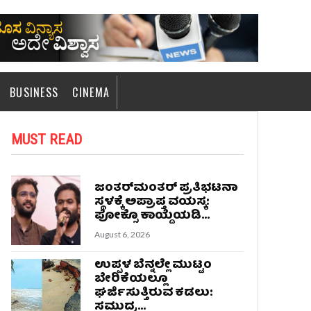
BUSINESS
CINEMA
MUST READ
ಜಂತರ್‌ಮಂತರ್‌ ಪ್ರತಿಭಟನಾ
ಸ್ಥಳಕ್ಕೆ ಅಪ್ರಾಪ್ತ ವಯಸ್ಕ:
ಪೋಕ್ಸೊ ಕಾಯ್ದೆಯಡಿ...
August 6, 2026
ಉಪ್ಪಳ ಬೆನ್ನಲ್ಲೇ ಮುಟ್ಟಂ
ಬೇರಿಕೆಯಲ್ಲೂ
ಘರ್ಜಿಸುತ್ತಿರುವ ಕಡಲು:
ಸಮುದ್ರ...