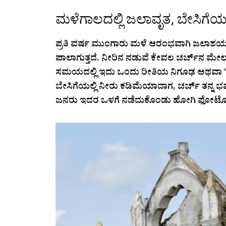
ಮಳೆಗಾಲದಲ್ಲಿ ಜಲಾವೃತ, ಬೇಸಿಗೆಯಲ್
ಪ್ರತಿ ವರ್ಷ ಮುಂಗಾರು ಮಳೆ ಆರಂಭವಾಗಿ ಜಲಾಶಯ ಭರ್
ಪಾಲಾಗುತ್ತದೆ. ನೀರಿನ ನಡುವೆ ಕೇವಲ ಚರ್ಚ್‌ನ ಮೇಲ
ಸಮಯದಲ್ಲಿ ಇದು ಒಂದು ರೀತಿಯ ನಿಗೂಢ ಅಥವಾ ‘ಹ
ಬೇಸಿಗೆಯಲ್ಲಿ ನೀರು ಕಡಿಮೆಯಾದಾಗ, ಚರ್ಚ್ ತನ್ನ ಭವ್
ಜನರು ಇದರ ಒಳಗೆ ನಡೆದುಕೊಂಡು ಹೋಗಿ ಫೋಟೋಶೂ