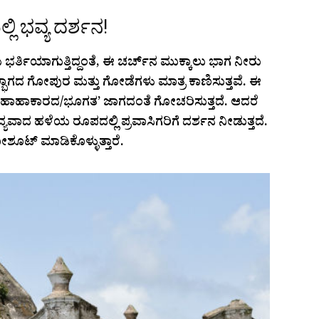
ಲಿ ಭವ್ಯ ದರ್ಶನ!
ತಿಯಾಗುತ್ತಿದ್ದಂತೆ, ಈ ಚರ್ಚ್‌ನ ಮುಕ್ಕಾಲು ಭಾಗ ನೀರು
್ಭಾಗದ ಗೋಪುರ ಮತ್ತು ಗೋಡೆಗಳು ಮಾತ್ರ ಕಾಣಿಸುತ್ತವೆ. ಈ
ಾಹಾಕಾರದ/ಭೂಗತ’ ಜಾಗದಂತೆ ಗೋಚರಿಸುತ್ತದೆ. ಆದರೆ
ಯವಾದ ಹಳೆಯ ರೂಪದಲ್ಲಿ ಪ್ರವಾಸಿಗರಿಗೆ ದರ್ಶನ ನೀಡುತ್ತದೆ.
ಟ್ ಮಾಡಿಕೊಳ್ಳುತ್ತಾರೆ.