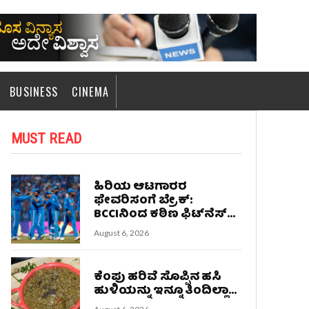
BUSINESS
CINEMA
MUST READ
ಹಿರಿಯ ಆಟಗಾರರ
ಫೇವರಿಸಂಗೆ ಬ್ರೇಕ್:
BCCIನಿಂದ ಕಠಿಣ ಫಿಟ್‌ನೆಸ್...
August 6, 2026
ಕೆಂಪು ಹರಿವೆ ಸೊಪ್ಪಿನ ಹಸಿ
ಹುಳಿಯನ್ನು ಇನ್ನೂ ತಿಂದಿಲ್ಲಾ...