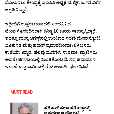
ಘೋಷಿಸಲು ಕೇಂದ್ರಕ್ಕೆ ಎಐಸಿಸಿ ಅಧ್ಯಕ್ಷ ಮಲ್ಲಿಕಾರ್ಜುನ ಖರ್ಗೆ
ಆಗ್ರಹಿಸಿದ್ದಾರೆ.
ಇತ್ತೀಚಿಗೆ ಉತ್ತರಾಖಂಡದಲ್ಲಿ ಸಂಭವಿಸಿದ
ಮೇಘಸ್ಫೋಟದಿಂದಾಗಿ ಕನಿಷ್ಠ 10 ಜನರು ಸಾವನ್ನಪ್ಪಿದ್ದಾರೆ.
ಇದಕ್ಕೂ ಮುನ್ನ ಆಗಸ್ಟ್‌ನಲ್ಲಿ ಉಂಟಾದ ಸರಣಿ ಮೇಘಸ್ಫೋಟ,
ಭೂಕುಸಿತ ಮತ್ತು ಹಠಾತ್ ಪ್ರವಾಹದಿಂದಾಗಿ 69 ಜನರು
ಕಾಣೆಯಾಗಿದ್ದಾರೆ. ಹಲವು ಮನೆಗಳು ನಾಶವಾಗಿ ಪ್ರಾಣಿಗಳು
ಅವಶೇಷಗಳಡಿಯಲ್ಲಿ ಸಿಲುಕಿಕೊಂಡಿವೆ. ಸದ್ಯ ಹವಾಮಾನ
ಇಲಾಖೆ ಉತ್ತರಾಖಂಡಕ್ಕೆ ರೆಡ್ ಅಲರ್ಟ್ ಘೋಷಿಸಿದೆ.
MUST READ
ಪರಿಷತ್ ಸಭಾಪತಿ ಸ್ಥಾನಕ್ಕೆ
ಬಸವರಾಜ ಹೊರಟ್ಟಿ