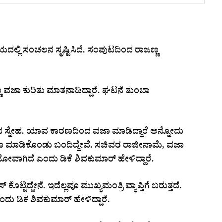
ೀಯದಲ್ಲಿ ಸಂಚಲನ ಸೃಷ್ಟಿಸಿದೆ. ಸಂಪುಟದಿಂದ ರಾಜಣ್ಣ
 ವಜಾ ಕುರಿತು ಮಾತನಾಡಿದ್ದಾರೆ. ಘಟನೆ ತುಂಬಾ
ದ ಸ್ನೇಹ. ಯಾವ ಕಾರಣದಿಂದ ವಜಾ ಮಾಡಿದ್ದಾರೆ ಅನ್ನೋದು
ಕಾರಣ ಮಾಡಿಕೊಂಡು ಬಂದಿದ್ದೇವೆ. ಸಚಿವರ ರಾಜೀನಾಮೆ, ವಜಾ
ೆ ನೋವಾಗಿದೆ ಎಂದು ಡಿಕೆ ಶಿವಕುಮಾರ್ ಹೇಳಿದ್ದಾರೆ.
 ಕೊಟ್ಟಿದ್ದೇನೆ. ಇದೆಲ್ಲವೂ ಮುಖ್ಯಮಂತ್ರಿ ವ್ಯಾಪ್ತಿಗೆ ಬರುತ್ತದೆ.
ಂದು ಡಿಕ ಶಿವಕುಮಾರ್ ಹೇಳಿದ್ದಾರೆ.