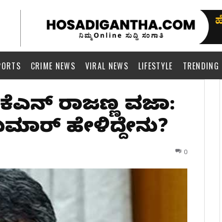
PORTS
CRIME NEWS
VIRAL NEWS
LIFESTYLE
TRENDING
ಕೆಎನ್ ರಾಜಣ್ಣ ವಜಾ:
ಕುಮಾರ್ ಹೇಳಿದ್ದೇನು?
0