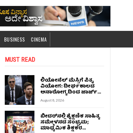
BUSINESS
CINEMA
MUST READ
ಲಿಯೋನೆಲ್ ಮೆಸ್ಸಿಗೆ ಪಿತೃ
ವಿಯೋಗ: ದೀರ್ಘಕಾಲದ
ಅನಾರೋಗ್ಯದಿಂದ ಜಾರ್ಜ್...
August 8, 2026
ಬೀದರ್‌ನಲ್ಲಿ ಶೈಕ್ಷಣಿಕ ಸಾಹಿತ್ಯ
ಸಮ್ಮೇಳನದ ಸಂಭ್ರಮ;
ಮಾಧ್ಯಮಿಕ ಶಿಕ್ಷಕರ...