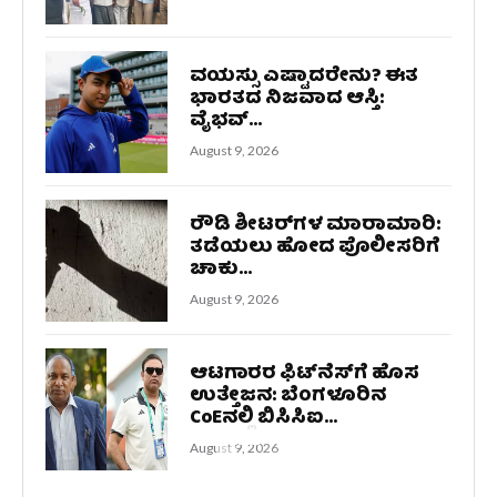
ವಯಸ್ಸು ಎಷ್ಟಾದರೇನು? ಈತ
ಭಾರತದ ನಿಜವಾದ ಆಸ್ತಿ:
ವೈಭವ್...
August 9, 2026
ರೌಡಿ ಶೀಟರ್‌ಗಳ ಮಾರಾಮಾರಿ:
ತಡೆಯಲು ಹೋದ ಪೊಲೀಸರಿಗೆ
ಚಾಕು...
August 9, 2026
ಆಟಗಾರರ ಫಿಟ್‌ನೆಸ್‌ಗೆ ಹೊಸ
ಉತ್ತೇಜನ: ಬೆಂಗಳೂರಿನ
CoEನಲ್ಲಿ ಬಿಸಿಸಿಐ...
August 9, 2026