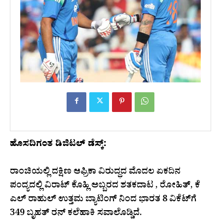
ಹೊಸದಿಗಂತ ಡಿಜಿಟಲ್ ಡೆಸ್ಕ್:
ರಾಂಚಿಯಲ್ಲಿ ದಕ್ಷಿಣ ಆಫ್ರಿಕಾ ವಿರುದ್ಧದ ಮೊದಲ ಏಕದಿನ
ಪಂದ್ಯದಲ್ಲಿ ವಿರಾಟ್ ಕೊಹ್ಲಿ ಅಬ್ಬರದ ಶತಕದಾಟ , ರೋಹಿತ್, ಕೆ
ಎಲ್ ರಾಹುಲ್ ಉತ್ತಮ ಬ್ಯಾಟಿಂಗ್ ನಿಂದ ಭಾರತ 8 ವಿಕೆಟ್‌ಗೆ
349 ಬೃಹತ್‌ ರನ್‌ ಕಲೆಹಾಕಿ ಸವಾಲೊಡ್ಡಿದೆ.