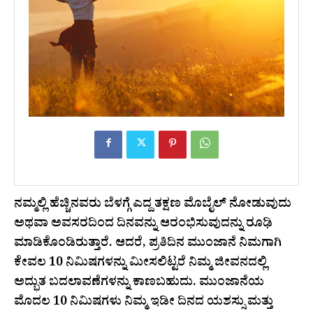
ನಮ್ಮಲ್ಲಿ ಹೆಚ್ಚಿನವರು ಬೆಳಗ್ಗೆ ಎದ್ದ ತಕ್ಷಣ ಮೊಬೈಲ್ ನೋಡುವುದು
ಅಥವಾ ಅವಸರದಿಂದ ದಿನವನ್ನು ಆರಂಭಿಸುವುದನ್ನು ರೂಢಿ
ಮಾಡಿಕೊಂಡಿರುತ್ತಾರೆ. ಆದರೆ, ಪ್ರತಿದಿನ ಮುಂಜಾನೆ ನಿಮಗಾಗಿ
ಕೇವಲ 10 ನಿಮಿಷಗಳನ್ನು ಮೀಸಲಿಟ್ಟರೆ ನಿಮ್ಮ ಜೀವನದಲ್ಲಿ
ಅದ್ಭುತ ಬದಲಾವಣೆಗಳನ್ನು ಕಾಣಬಹುದು. ಮುಂಜಾನೆಯ
ಮೊದಲ 10 ನಿಮಿಷಗಳು ನಿಮ್ಮ ಇಡೀ ದಿನದ ಯಶಸ್ಸು ಮತ್ತು