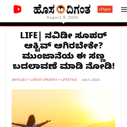
ePaper
August 8, 2026
LIFE| ದಿನವಿಡೀ ಸೂಪರ್
ಆಕ್ಟಿವ್ ಆಗಿರಬೇಕೇ?
ಮುಂಜಾನೆಯ ಈ ಸಣ್ಣ
ಬದಲಾವಣೆ ಮಾಡಿ ನೋಡಿ!
July 5, 2026
ARTICLES
LATEST UPDATES
LIFESTYLE