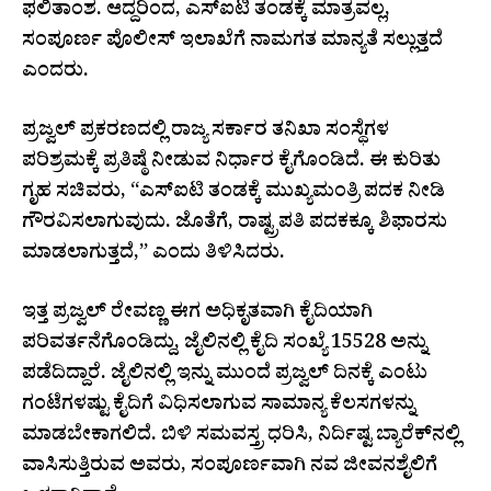
ಫಲಿತಾಂಶ. ಆದ್ದರಿಂದ, ಎಸ್‌ಐಟಿ ತಂಡಕ್ಕೆ ಮಾತ್ರವಲ್ಲ,
ಸಂಪೂರ್ಣ ಪೊಲೀಸ್ ಇಲಾಖೆಗೆ ನಾಮಗತ ಮಾನ್ಯತೆ ಸಲ್ಲುತ್ತದೆ
ಎಂದರು.
ಪ್ರಜ್ವಲ್ ಪ್ರಕರಣದಲ್ಲಿ ರಾಜ್ಯ ಸರ್ಕಾರ ತನಿಖಾ ಸಂಸ್ಥೆಗಳ
ಪರಿಶ್ರಮಕ್ಕೆ ಪ್ರತಿಷ್ಠೆ ನೀಡುವ ನಿರ್ಧಾರ ಕೈಗೊಂಡಿದೆ. ಈ ಕುರಿತು
ಗೃಹ ಸಚಿವರು, “ಎಸ್‌ಐಟಿ ತಂಡಕ್ಕೆ ಮುಖ್ಯಮಂತ್ರಿ ಪದಕ ನೀಡಿ
ಗೌರವಿಸಲಾಗುವುದು. ಜೊತೆಗೆ, ರಾಷ್ಟ್ರಪತಿ ಪದಕಕ್ಕೂ ಶಿಫಾರಸು
ಮಾಡಲಾಗುತ್ತದೆ,” ಎಂದು ತಿಳಿಸಿದರು.
ಇತ್ತ ಪ್ರಜ್ವಲ್ ರೇವಣ್ಣ ಈಗ ಅಧಿಕೃತವಾಗಿ ಕೈದಿಯಾಗಿ
ಪರಿವರ್ತನೆಗೊಂಡಿದ್ದು, ಜೈಲಿನಲ್ಲಿ ಕೈದಿ ಸಂಖ್ಯೆ 15528 ಅನ್ನು
ಪಡೆದಿದ್ದಾರೆ. ಜೈಲಿನಲ್ಲಿ ಇನ್ನು ಮುಂದೆ ಪ್ರಜ್ವಲ್ ದಿನಕ್ಕೆ ಎಂಟು
ಗಂಟೆಗಳಷ್ಟು ಕೈದಿಗೆ ವಿಧಿಸಲಾಗುವ ಸಾಮಾನ್ಯ ಕೆಲಸಗಳನ್ನು
ಮಾಡಬೇಕಾಗಲಿದೆ. ಬಿಳಿ ಸಮವಸ್ತ್ರ ಧರಿಸಿ, ನಿರ್ದಿಷ್ಟ ಬ್ಯಾರೆಕ್‌ನಲ್ಲಿ
ವಾಸಿಸುತ್ತಿರುವ ಅವರು, ಸಂಪೂರ್ಣವಾಗಿ ನವ ಜೀವನಶೈಲಿಗೆ