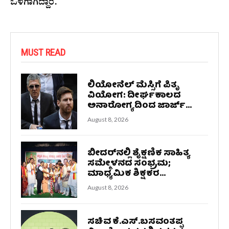
ಒಳಗಾಗಿದ್ದಾರೆ.
MUST READ
ಲಿಯೋನೆಲ್ ಮೆಸ್ಸಿಗೆ ಪಿತೃ
ವಿಯೋಗ: ದೀರ್ಘಕಾಲದ
ಅನಾರೋಗ್ಯದಿಂದ ಜಾರ್ಜ್...
August 8, 2026
ಬೀದರ್‌ನಲ್ಲಿ ಶೈಕ್ಷಣಿಕ ಸಾಹಿತ್ಯ
ಸಮ್ಮೇಳನದ ಸಂಭ್ರಮ;
ಮಾಧ್ಯಮಿಕ ಶಿಕ್ಷಕರ...
August 8, 2026
ಸಚಿವ ಕೆ.ಎಸ್.ಬಸವಂತಪ್ಪ