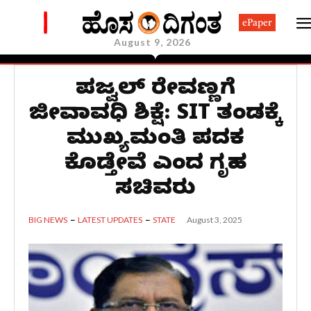
ePaper
August 9, 2026
ಪ್ರಜ್ವಲ್ ರೇವಣ್ಣಗೆ
ಜೀವಾವಧಿ ಶಿಕ್ಷೆ: SIT ತಂಡಕ್ಕೆ
ಮುಖ್ಯಮಂತ್ರಿ ಪದಕ
ಕೊಡ್ತೇವೆ ಎಂದ ಗೃಹ
ಸಚಿವರು
August 3, 2025
BIG NEWS
LATEST UPDATES
STATE