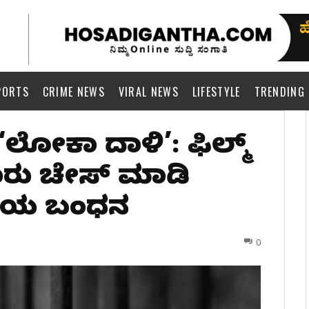
PORTS
CRIME NEWS
VIRAL NEWS
LIFESTYLE
TRENDING
 ‘ಲೋಕಾ ದಾಳಿ’: ಫಿಲ್ಮ್
 ಕಾರು ಚೇಸ್ ಮಾಡಿ
ರಿಯ ಬಂಧನ
0