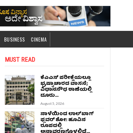
BUSINESS
CINEMA
MUST READ
ಕೆಎಎಸ್‌ ಪರೀಕ್ಷೆಯಲ್ಲೂ
ಭ್ರಷ್ಟಾಚಾರದ ವಾಸನೆ;
ವಿಧಾನಸೌಧ ಠಾಣೆಯಲ್ಲಿ
ದೂರು...
August 5, 2026
ನಾಳೆಯಿಂದ ಲಾಲ್‌ಬಾಗ್
ಫ್ಲವರ್ ಶೋ: ಹೂವಿನ
ರೂಪದಲ್ಲಿ
ಅನಾವರಣಗೊಳ್ಳಲಿದೆ...