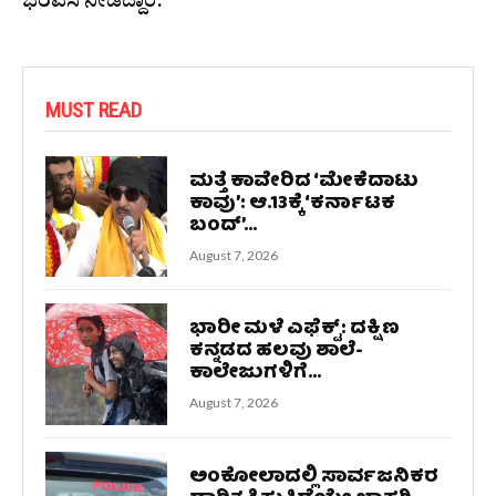
ಭರವಸೆ ನೀಡಿದ್ದಾರೆ.
MUST READ
ಮತ್ತೆ ಕಾವೇರಿದ ‘ಮೇಕೆದಾಟು
ಕಾವು’: ಆ.13ಕ್ಕೆ ‘ಕರ್ನಾಟಕ
ಬಂದ್’...
August 7, 2026
ಭಾರೀ ಮಳೆ ಎಫೆಕ್ಟ್: ದಕ್ಷಿಣ
ಕನ್ನಡದ ಹಲವು ಶಾಲೆ-
ಕಾಲೇಜುಗಳಿಗೆ...
August 7, 2026
ಅಂಕೋಲಾದಲ್ಲಿ ಸಾರ್ವಜನಿಕರ