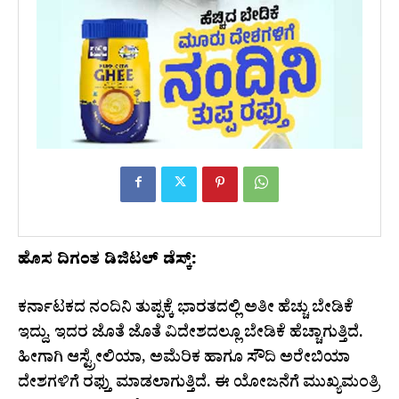
ಹೊಸ ದಿಗಂತ ಡಿಜಿಟಲ್ ಡೆಸ್ಕ್:
ಕರ್ನಾಟಕದ ನಂದಿನಿ ತುಪ್ಪಕ್ಕೆ ಭಾರತದಲ್ಲಿ ಅತೀ ಹೆಚ್ಚು ಬೇಡಿಕೆ
ಇದ್ದು, ಇದರ ಜೊತೆ ಜೊತೆ ವಿದೇಶದಲ್ಲೂ ಬೇಡಿಕೆ ಹೆಚ್ಚಾಗುತ್ತಿದೆ.
ಹೀಗಾಗಿ ಆಸ್ಟ್ರೇಲಿಯಾ, ಅಮೆರಿಕ ಹಾಗೂ ಸೌದಿ ಅರೇಬಿಯಾ
ದೇಶಗಳಿಗೆ ರಫ್ತು ಮಾಡಲಾಗುತ್ತಿದೆ. ಈ ಯೋಜನೆಗೆ ಮುಖ್ಯಮಂತ್ರಿ