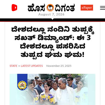
ePaper
August 7, 2026
ವಿದೇಶದಲ್ಲೂ ನಂದಿನಿ ತುಪ್ಪಕ್ಕೆ
ಸಖತ್ ಡಿಮ್ಯಾಂಡ್: ಈ 3
ದೇಶದಲ್ಲೂ ಪಸರಿಸಿದ
ತುಪ್ಪದ ಘಮ ಘಮ!
November 25, 2025
STATE
LATEST UPDATES