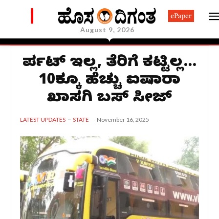
ePaper
August 9, 2026
ಪರ್ಮಿಟ್ ಇಲ್ಲ, ತೆರಿಗೆ ಕಟ್ಟಿಲ್ಲ…
10ಕ್ಕೂ ಹೆಚ್ಚು ಐಷಾರಾಮಿ
ಖಾಸಗಿ ಬಸ್ ಸೀಜ್​
November 16, 2025
LATEST UPDATES
STATE