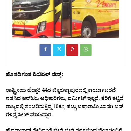
ಹೊಸದಿಗಂತ ಡಿಜಿಟಲ್ ಡೆಸ್ಕ್:
ರಾಷ್ಟ್ರೀಯ ಹೆದ್ದಾರಿ 44ರ ಚಿಕ್ಕಬಳ್ಳಾಪುರದಲ್ಲಿ ಕಾರ್ಯಾಚರಣೆ
ನಡೆಸಿದ ಆರ್​ಟಿಒ ಅಧಿಕಾರಿಗಳು, ಪರ್ಮಿಟ್ ಇಲ್ಲದೆ, ತೆರಿಗೆ ಕಟ್ಟದೆ
ರಾಜ್ಯದಲ್ಲಿ ಸಂಚರಿಸುತ್ತಿದ್ದ 10ಕ್ಕೂ ಹೆಚ್ಚು ಐಷಾರಾಮಿ ಖಾಸಗಿ ಬಸ್​
ಗಳನ್ನ ಸೀಜ್​ ಮಾಡಿದ್ದಾರೆ.