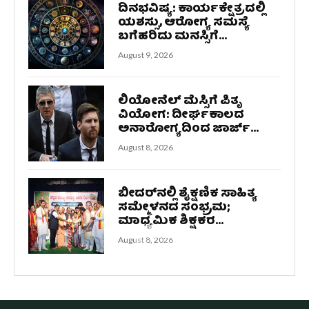
ದಿನಭವಿಷ್ಯ: ಕಾರ್ಯಕ್ಷೇತ್ರದಲ್ಲಿ
ಯಶಸ್ಸು, ಆರೋಗ್ಯ ಸಮಸ್ಯೆ
ಬಗೆಹರಿದು ಮನಸ್ಸಿಗೆ...
August 9, 2026
ಲಿಯೋನೆಲ್ ಮೆಸ್ಸಿಗೆ ಪಿತೃ
ವಿಯೋಗ: ದೀರ್ಘಕಾಲದ
ಅನಾರೋಗ್ಯದಿಂದ ಜಾರ್ಜ್...
August 8, 2026
ಬೀದರ್‌ನಲ್ಲಿ ಶೈಕ್ಷಣಿಕ ಸಾಹಿತ್ಯ
ಸಮ್ಮೇಳನದ ಸಂಭ್ರಮ;
ಮಾಧ್ಯಮಿಕ ಶಿಕ್ಷಕರ...
August 8, 2026