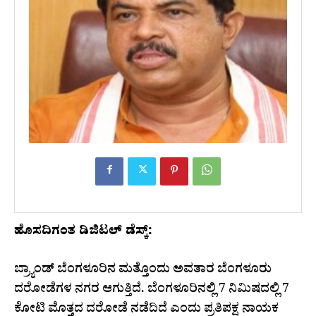
ಹೊಸದಿಗಂತ ಡಿಜಿಟಲ್ ಡೆಸ್ಕ್:
ಬ್ರ್ಯಾಂಡ್ ಬೆಂಗಳೂರಿನ ಮತ್ತೊಂದು ಅವತಾರ ಬೆಂಗಳೂರು
ದರೋಡೆಗಳ ನಗರ ಆಗುತ್ತಿದೆ. ಬೆಂಗಳೂರಿನಲ್ಲಿ 7 ನಿಮಿಷದಲ್ಲಿ 7
ಕೋಟಿ ಮೊತ್ತದ ದರೋಡೆ ನಡೆದಿದೆ ಎಂದು ಪ್ರತಿಪಕ್ಷ ನಾಯಕ