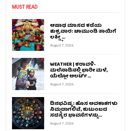
MUST READ
ಆಷಾಢ ಮಾಸದ ಕಡೆಯ
ಶುಕ್ರವಾರ: ಚಾಮುಂಡಿ ತಾಯಿಗೆ
ಲಕ್ಷ್ಮೀ...
August 7, 2026
WEATHER | ಕರಾವಳಿ-
ಮಲೆನಾಡಿನಲ್ಲಿ ಭಾರೀ ಮಳೆ,
ಯೆಲ್ಲೋ ಅಲರ್ಟ್‌...
August 7, 2026
ದಿನಭವಿಷ್ಯ: ಹೊಸ ಅವಕಾಶಗಳು
ನಿಮ್ಮದಾಗಲಿವೆ, ಕುಟುಂಬದ
ಸದಸ್ಯರ ಭಾವನೆಗಳನ್ನು...
August 7, 2026