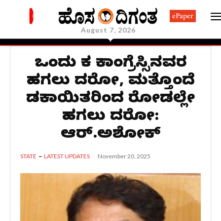
ePaper
August 7, 2026
ಒಂದು ಕಡೆ ಕಾಂಗ್ರೆಸ್ಸಿನವರ
ಹಗಲು ದರೋಡೆ, ಮತ್ತೊಂದೆಡೆ
ಡಕಾಯಿತರಿಂದ ರೋಡಲ್ಲೇ
ಹಗಲು ದರೋಡೆ:
ಆರ್.ಅಶೋಕ್
November 20, 2025
STATE
LATEST UPDATES