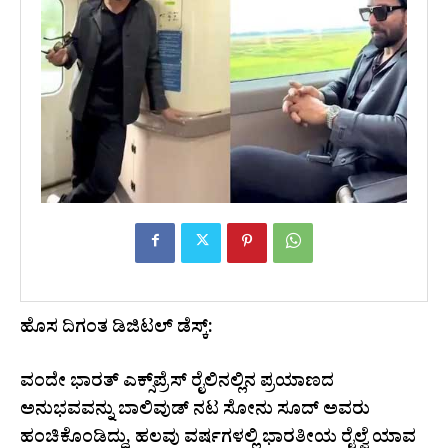
ಹೊಸ ದಿಗಂತ ಡಿಜಿಟಲ್ ಡೆಸ್ಕ್:
ವಂದೇ ಭಾರತ್ ಎಕ್ಸ್‌ಪ್ರೆಸ್‌ ರೈಲಿನಲ್ಲಿನ ಪ್ರಯಾಣದ
ಅನುಭವವನ್ನು ಬಾಲಿವುಡ್ ನಟ ಸೋನು ಸೂದ್ ಅವರು
ಹಂಚಿಕೊಂಡಿದ್ದು, ಹಲವು ವರ್ಷಗಳಲ್ಲಿ ಭಾರತೀಯ ರೈಲ್ವೆ ಯಾವ