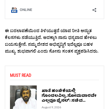
ಈ ಬದಲಾವಣೆಯಿಂದ ತಿಳಿಯುತ್ತದೆ ಯಾವ ರೀತಿ ಅದ್ಭುತ
ಕೆಲಸಗಳು ನಡೆಯುತ್ತಿದೆ. ಅದಕ್ಕಾಗಿ ನಾನು ಧನ್ಯವಾದ ಹೇಳಲು
ಬಯಸುತ್ತೇನೆ. ನಮ್ಮ ದೇಶದ ಅಭಿವೃದ್ಧಿಗೆ ಇದೆಲ್ಲವೂ ಬಹಳ
ಮುಖ್ಯ. ಶುಭವಾಗಲಿ ಎಂದು ಸೋನು ಸಂತಸ ವ್ಯಕ್ತಪಡಿಸಿದರು.
MUST READ
ಖಾತೆ ಹಂಚಿಕೆಯಲ್ಲಿ
ಗೊಂದಲವಿಲ್ಲ, ಸೋಮವಾರವೇ
ಎಲ್ಲವೂ ಫೈನಲ್: ಸಚಿವ...
August 9, 2026