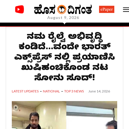
ePaper
August 9, 2026
ನಮ್ಮ ರೈಲ್ವೆ ಅಭಿವೃದ್ಧಿ
ಕಂಡಿದೆ…ವಂದೇ ಭಾರತ್
ಎಕ್ಸ್‌ಪ್ರೆಸ್‌ ನಲ್ಲಿ ಪ್ರಯಾಣಿಸಿ
ಖುಷಿಹಂಚಿಕೊಂಡ ನಟ
ಸೋನು ಸೂದ್!
June 14, 2026
LATEST UPDATES
NATIONAL
TOP 3 NEWS