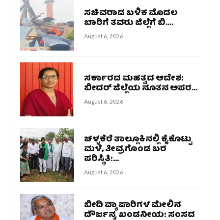
ಸಚಿವರಾದ ಬಳಿಕ ಮೊದಲ
ಬಾರಿಗೆ ತವರು ಜಿಲ್ಲೆಗೆ ಬಿ....
August 6, 2026
ಸರ್ಕಾರದ ಮಹತ್ವದ ಆದೇಶ:
ಬೀದರ್ ಜಿಲ್ಲೆಯ ನೂತನ ಅಪರ...
August 6, 2026
ಚಳ್ಳಕೆರೆ ತಾಲ್ಲೂಕಿನಲ್ಲಿ ಕೈಕೊಟ್ಟು
ಮಳೆ, ತೀವ್ರಗೊಂಡ ಬರ
ಪರಿಸ್ಥಿತಿ:...
August 6, 2026
ಬೀದಿ ವ್ಯಾಪಾರಿಗಳ ಮೇಲಿನ
ದೌರ್ಜನ್ಯ ಖಂಡನೀಯ: ಸಂಸದ