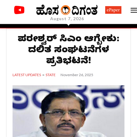
ePaper
August 7, 2026
ಪರಮೇಶ್ವರ್‌ ಸಿಎಂ ಆಗ್ಬೇಕು:
ದಲಿತ ಸಂಘಟನೆಗಳ
ಪ್ರತಿಭಟನೆ!
November 26, 2025
LATEST UPDATES
STATE