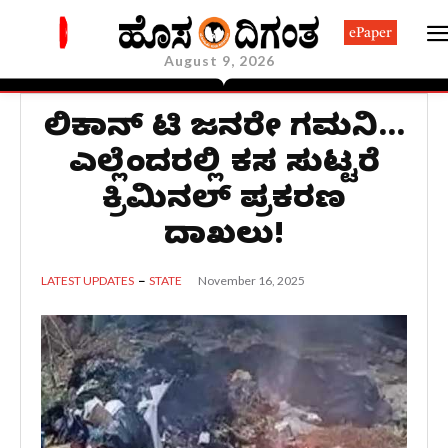
ePaper
August 9, 2026
ಸಿಲಿಕಾನ್ ಸಿಟಿ ಜನರೇ ಗಮನಿಸಿ…
ಎಲ್ಲೆಂದರಲ್ಲಿ ಕಸ ಸುಟ್ಟರೆ
ಕ್ರಿಮಿನಲ್ ಪ್ರಕರಣ
ದಾಖಲು!
November 16, 2025
LATEST UPDATES
STATE