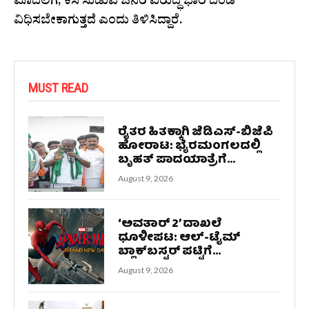
ಮೊದಲಿಗೆ, ಕಸ ಸುಡುವ ಜನರ ವಿರುದ್ಧ ಭಾರಿ ದಂಡ
ವಿಧಿಸಬೇಕಾಗುತ್ತದೆ ಎಂದು ತಿಳಿಸಿದ್ದಾರೆ.
MUST READ
ರೈತರ ಹಿತಕ್ಕಾಗಿ ಜೆಡಿಎಸ್-ಬಿಜೆಪಿ
ಹೋರಾಟ: ಭೈರಮಂಗಲದಲ್ಲಿ
ಬೃಹತ್ ಪಾದಯಾತ್ರೆಗೆ...
August 9, 2026
‘ಅವತಾರ್ 2’ ದಾಖಲೆ
ಧೂಳೀಪಟ: ಆಲ್-ಟೈಮ್
ಬ್ಲಾಕ್‌ಬಸ್ಟರ್ ಪಟ್ಟಿಗೆ...
August 9, 2026