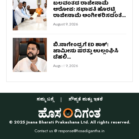
ಬಲವಂತದ ರಾಜೀನಾಮೆ
ಆರೋಪ: ಸಭಾಪತಿ ಹೊರಟ್ಟಿ
ರಾಜೀನಾಮೆ ಅಂಗೀಕರಿಸದಂತೆ...
August 9, 2026
ಬಿ.ನಾಗೇಂದ್ರಗೆ ED ಶಾಕ್:
ಜಾಮೀನು ಷರತ್ತು ಉಲ್ಲಂಘಿಸಿ
ದೆಹಲಿ...
August 9, 2026
ನಮ್ಮ ಬಗ್ಗೆ
ಗೌಪ್ಯತೆ ಮತ್ತು ಇತರೆ
© 2025 Jnana Bharati Prakashana Ltd. All rights reserved.
Contact us @
response@hosadigantha.in