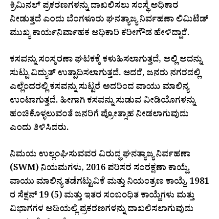
ಕ್ರಿಮಿನಲ್ ಪ್ರಕರಣಗಳನ್ನು ದಾಖಲಿಸಲು ಸಂಸ್ಥೆ ಅಧಿಕಾರ
ನೀಡುತ್ತದೆ ಎಂದು ಬೆಂಗಳೂರು ಘನತ್ಯಾಜ್ಯ ನಿರ್ವಹಣಾ ಲಿಮಿಟೆಡ್
ಮುಖ್ಯ ಕಾರ್ಯನಿರ್ವಾಹಕ ಅಧಿಕಾರಿ ಕರೀಗೌಡ ಹೇಳಿದ್ದಾರೆ.
ಕಸವನ್ನು ಸಂಸ್ಕರಣಾ ಘಟಕಕ್ಕೆ ಕಳುಹಿಸಲಾಗುತ್ತದೆ, ಅಲ್ಲಿ ಅದನ್ನು
ಸುಟ್ಟು ವಿದ್ಯುತ್ ಉತ್ಪಾದಿಸಲಾಗುತ್ತದೆ. ಆದರೆ, ಜನರು ನಗರದಲ್ಲಿ
ಎಲ್ಲೆಂದರಲ್ಲಿ ಕಸವನ್ನು ಸುಟ್ಟರೆ ಅದರಿಂದ ವಾಯು ಮಾಲಿನ್ಯ
ಉಂಟಾಗುತ್ತದೆ. ಹೀಗಾಗಿ ಕಸವನ್ನು ಸುಡುವ ವೀಡಿಯೊಗಳನ್ನು
ಹಂಚಿಕೊಳ್ಳಲುವಂತೆ ಜನರಿಗೆ ಪ್ರೋತ್ಸಾಹ ನೀಡಲಾಗುವುದು
ಎಂದು ತಿಳಿಸಿದರು.
ನಿಮಯ ಉಲ್ಲಂಘಿಸುವವರ ವಿರುದ್ಧ ಘನತ್ಯಾಜ್ಯ ನಿರ್ವಹಣಾ
(SWM) ನಿಯಮಗಳು, 2016 ಪರಿಸರ ಸಂರಕ್ಷಣಾ ಕಾಯ್ದೆ,
ವಾಯು ಮಾಲಿನ್ಯ ತಡೆಗಟ್ಟುವಿಕೆ ಮತ್ತು ನಿಯಂತ್ರಣ ಕಾಯ್ದೆ, 1981
ರ ಸೆಕ್ಷನ್ 19 (5) ಮತ್ತು ಇತರ ಸಂಬಂಧಿತ ಕಾಯ್ದೆಗಳು ಮತ್ತು
ವಿಭಾಗಗಳ ಅಡಿಯಲ್ಲಿ ಪ್ರಕರಣಗಳನ್ನು ದಾಖಲಿಸಲಾಗುವುದು