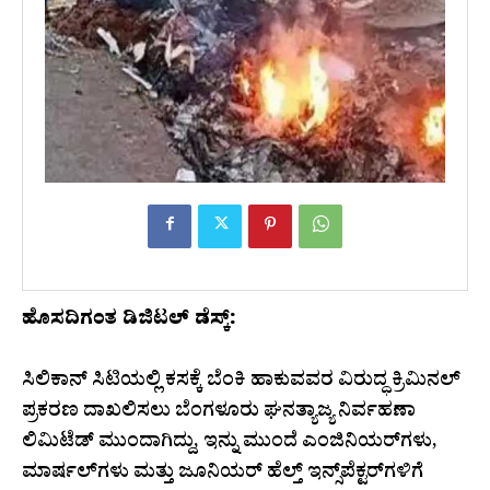
ಹೊಸದಿಗಂತ ಡಿಜಿಟಲ್ ಡೆಸ್ಕ್:
ಸಿಲಿಕಾನ್ ಸಿಟಿಯಲ್ಲಿ ಕಸಕ್ಕೆ ಬೆಂಕಿ ಹಾಕುವವರ ವಿರುದ್ಧ ಕ್ರಿಮಿನಲ್
ಪ್ರಕರಣ ದಾಖಲಿಸಲು ಬೆಂಗಳೂರು ಘನತ್ಯಾಜ್ಯ ನಿರ್ವಹಣಾ
ಲಿಮಿಟೆಡ್ ಮುಂದಾಗಿದ್ದು, ಇನ್ನು ಮುಂದೆ ಎಂಜಿನಿಯರ್‌ಗಳು,
ಮಾರ್ಷಲ್‌ಗಳು ಮತ್ತು ಜೂನಿಯರ್ ಹೆಲ್ತ್ ಇನ್ಸ್‌ಪೆಕ್ಟರ್‌ಗಳಿಗೆ