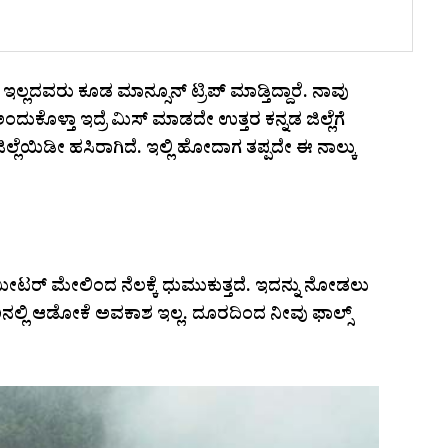
ದವರು ಕೂಡ ಮಾನ್ಸೂನ್‌ ಟ್ರಿಪ್‌ ಮಾಡ್ತಿದ್ದಾರೆ. ನಾವು
ಂದುಕೊಳ್ತಾ ಇದ್ರೆ ಮಿಸ್‌ ಮಾಡದೇ ಉತ್ತರ ಕನ್ನಡ ಜಿಲ್ಲೆಗೆ
 ಜಿಲ್ಲೆಯಿಡೀ ಹಸಿರಾಗಿದೆ. ಇಲ್ಲಿ ಹೋದಾಗ ತಪ್ಪದೇ ಈ ನಾಲ್ಕು
ಮೀಟರ್‌ ಮೇಲಿಂದ ನೆಲಕ್ಕೆ ಧುಮುಕುತ್ತದೆ. ಇದನ್ನು ನೋಡಲು
ರಿನಲ್ಲಿ ಆಡೋಕೆ ಅವಕಾಶ ಇಲ್ಲ. ದೂರದಿಂದ ನೀವು ಫಾಲ್ಸ್‌