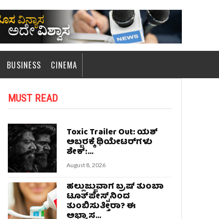
BUSINESS
CINEMA
MUST READ
Toxic Trailer Out: ಯಶ್‌
ಅಬ್ಬರಕ್ಕೆ ಥಿಯೇಟರ್‌ಗಳು
ಶೇಕ್‌:...
August 8, 2026
ಹಲ್ಲುಜ್ಜುವಾಗ ಬ್ರಷ್‌ ತುಂಬಾ
ಟೂತ್‌ಪೇಸ್ಟ್‌ನಿಂದ
ತುಂಬಿಸುತ್ತೀರಾ? ಈ
ಅಭ್ಯಾಸ...