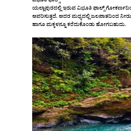
ವಿಭೂತಿ ಫಾಲ್ಸ್‌
ಯಲ್ಲಾಪುರದಲ್ಲಿ ಇರುವ ವಿಭೂತಿ ಫಾಲ್ಸ್‌ ಗೋಕರ್ಣದಿಂದ
ಆವರಿಸುತ್ತದೆ. ಅದರ ಮಧ್ಯದಲ್ಲಿ ಜಲಪಾತದಿಂದ ನೀರು
ಹಾಗೂ ಮಕ್ಕಳನ್ನೂ ಕರೆದುಕೊಂಡು ಹೋಗಬಹುದು.