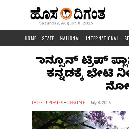
Saturday, August 8, 2026
HOME
STATE
NATIONAL
INTERNATIONAL
S
ಮಾನ್ಸೂನ್‌ ಟ್ರಿಪ್‌ ಪ್ಲ
ಕನ್ನಡಕ್ಕೆ ಭೇಟಿ ನ
ನೋಡ
LATEST UPDATES
LIFESTYLE
July 8, 2026