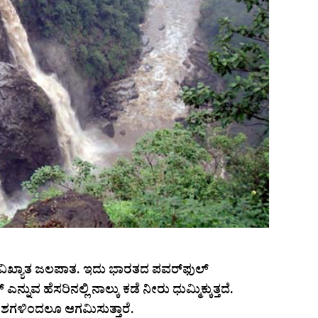
ಶ್ವವಿಖ್ಯಾತ ಜಲಪಾತ. ಇದು ಭಾರತದ ಪವರ್‌ಫುಲ್‌
ನುವ ಹೆಸರಿನಲ್ಲಿ ನಾಲ್ಕು ಕಡೆ ನೀರು ಧುಮ್ಮಿಕ್ಕುತ್ತದೆ.
ಗಳಿಂದಲೂ ಆಗಮಿಸುತ್ತಾರೆ.