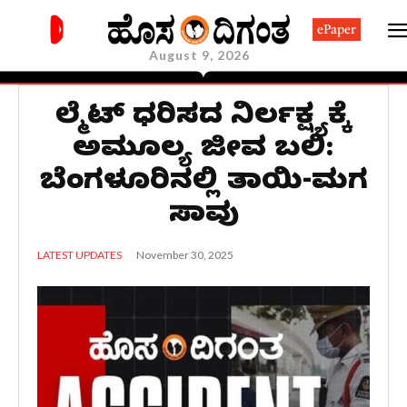
ePaper
August 9, 2026
ಹೆಲ್ಮೆಟ್ ಧರಿಸದ ನಿರ್ಲಕ್ಷ್ಯಕ್ಕೆ
ಅಮೂಲ್ಯ ಜೀವ ಬಲಿ:
ಬೆಂಗಳೂರಿನಲ್ಲಿ ತಾಯಿ-ಮಗ
ಸಾವು
November 30, 2025
LATEST UPDATES