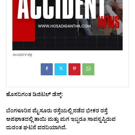
ಸಾಂದರ್ಭಿಕ ಚಿತ್ರ
ಹೊಸದಿಗಂತ ಡಿಜಿಟಲ್ ಡೆಸ್ಕ್:
ಬೆಂಗಳೂರಿನ ಮೈಸೂರು ರಸ್ತೆಯಲ್ಲಿ ನಡೆದ ಭೀಕರ ರಸ್ತೆ
ಅಪಘಾತದಲ್ಲಿ ತಾಯಿ ಮತ್ತು ಮಗ ಇಬ್ಬರೂ ಸಾವನ್ನಪ್ಪಿರುವ
ದುರಂತ ಘಟನೆ ವರದಿಯಾಗಿದೆ.