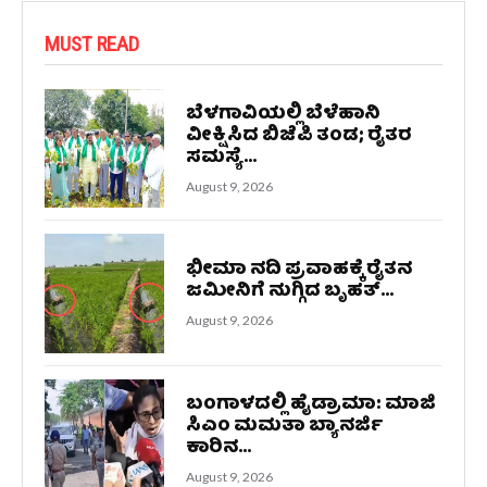
MUST READ
ಬೆಳಗಾವಿಯಲ್ಲಿ ಬೆಳೆಹಾನಿ
ವೀಕ್ಷಿಸಿದ ಬಿಜೆಪಿ ತಂಡ; ರೈತರ
ಸಮಸ್ಯೆ...
August 9, 2026
ಭೀಮಾ ನದಿ ಪ್ರವಾಹಕ್ಕೆ ರೈತನ
ಜಮೀನಿಗೆ ನುಗ್ಗಿದ ಬೃಹತ್...
August 9, 2026
ಬಂಗಾಳದಲ್ಲಿ ಹೈಡ್ರಾಮಾ: ಮಾಜಿ
ಸಿಎಂ ಮಮತಾ ಬ್ಯಾನರ್ಜಿ
ಕಾರಿನ...
August 9, 2026