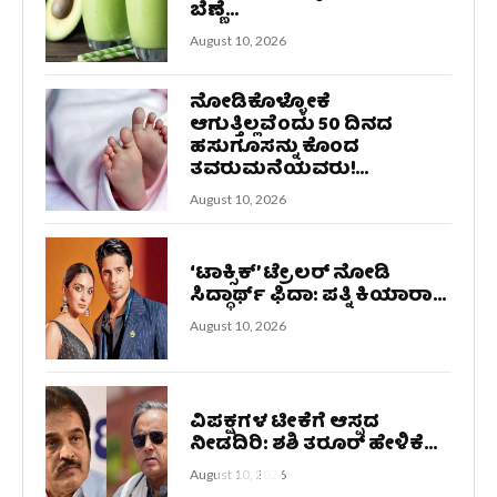
ಬೆಣ್ಣೆ...
August 10, 2026
ನೋಡಿಕೊಳ್ಳೋಕೆ
ಆಗುತ್ತಿಲ್ಲವೆಂದು 50 ದಿನದ
ಹಸುಗೂಸನ್ನು ಕೊಂದ
ತವರುಮನೆಯವರು!...
August 10, 2026
‘ಟಾಕ್ಸಿಕ್’ ಟ್ರೇಲರ್ ನೋಡಿ
ಸಿದ್ಧಾರ್ಥ್ ಫಿದಾ: ಪತ್ನಿ ಕಿಯಾರಾ...
August 10, 2026
ವಿಪಕ್ಷಗಳ ಟೀಕೆಗೆ ಆಸ್ಪದ
ನೀಡದಿರಿ: ಶಶಿ ತರೂರ್ ಹೇಳಿಕೆ...
August 10, 2026