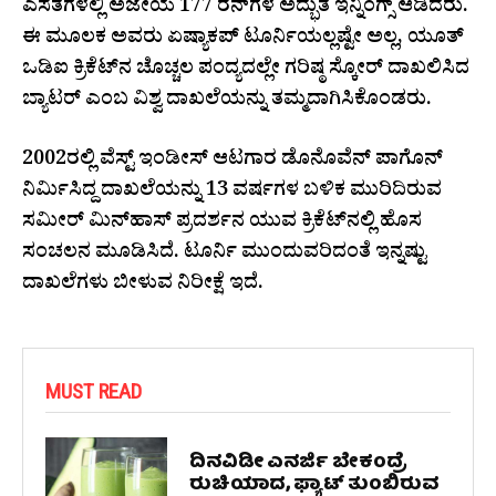
ಎಸೆತಗಳಲ್ಲಿ ಅಜೇಯ 177 ರನ್‌ಗಳ ಅದ್ಭುತ ಇನ್ನಿಂಗ್ಸ್ ಆಡಿದರು.
ಈ ಮೂಲಕ ಅವರು ಏಷ್ಯಾಕಪ್ ಟೂರ್ನಿಯಲ್ಲಷ್ಟೇ ಅಲ್ಲ, ಯೂತ್
ಒಡಿಐ ಕ್ರಿಕೆಟ್‌ನ ಚೊಚ್ಚಲ ಪಂದ್ಯದಲ್ಲೇ ಗರಿಷ್ಠ ಸ್ಕೋರ್ ದಾಖಲಿಸಿದ
ಬ್ಯಾಟರ್ ಎಂಬ ವಿಶ್ವ ದಾಖಲೆಯನ್ನು ತಮ್ಮದಾಗಿಸಿಕೊಂಡರು.
2002ರಲ್ಲಿ ವೆಸ್ಟ್ ಇಂಡೀಸ್ ಆಟಗಾರ ಡೊನೊವೆನ್ ಪಾಗೊನ್
ನಿರ್ಮಿಸಿದ್ದ ದಾಖಲೆಯನ್ನು 13 ವರ್ಷಗಳ ಬಳಿಕ ಮುರಿದಿರುವ
ಸಮೀರ್ ಮಿನ್‌ಹಾಸ್ ಪ್ರದರ್ಶನ ಯುವ ಕ್ರಿಕೆಟ್‌ನಲ್ಲಿ ಹೊಸ
ಸಂಚಲನ ಮೂಡಿಸಿದೆ. ಟೂರ್ನಿ ಮುಂದುವರಿದಂತೆ ಇನ್ನಷ್ಟು
ದಾಖಲೆಗಳು ಬೀಳುವ ನಿರೀಕ್ಷೆ ಇದೆ.
MUST READ
ದಿನವಿಡೀ ಎನರ್ಜಿ ಬೇಕಂದ್ರೆ
ರುಚಿಯಾದ, ಫ್ಯಾಟ್‌ ತುಂಬಿರುವ