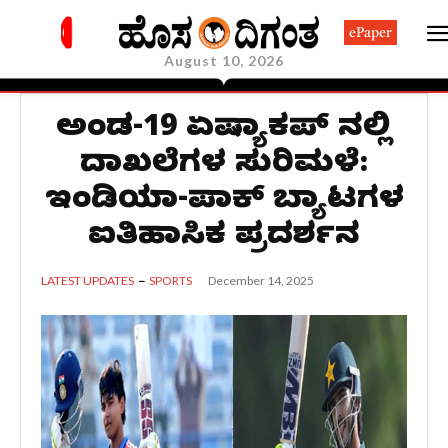
ePaper
August 10, 2026
ಅಂಡರ್-19 ಏಷ್ಯಾಕಪ್‌ ನಲ್ಲಿ
ದಾಖಲೆಗಳ ಸುರಿಮಳೆ:
ಇಂಡಿಯಾ-ಪಾಕ್ ಬ್ಯಾಟರ್‌ಗಳ
ಐತಿಹಾಸಿಕ ಪ್ರದರ್ಶನ
December 14, 2025
LATEST UPDATES
SPORTS