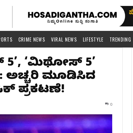
PORTS
CRIME NEWS
VIRAL NEWS
LIFESTYLE
TRENDING
ಲ್ 5’, ‘ಮಿಥೋಸ್ 5’
ಧ: ಅಚ್ಚರಿ ಮೂಡಿಸಿದ
ಕ್ ಪ್ರಕಟಣೆ!
0