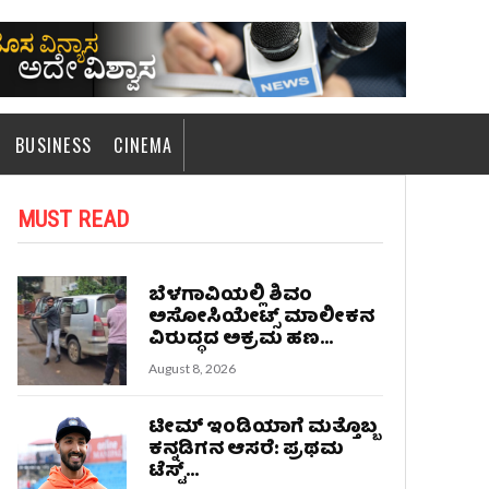
BUSINESS
CINEMA
MUST READ
ಬೆಳಗಾವಿಯಲ್ಲಿ ಶಿವಂ
ಅಸೋಸಿಯೇಟ್ಸ್ ಮಾಲೀಕನ
ವಿರುದ್ಧದ ಅಕ್ರಮ ಹಣ...
August 8, 2026
ಟೀಮ್ ಇಂಡಿಯಾಗೆ ಮತ್ತೊಬ್ಬ
ಕನ್ನಡಿಗನ ಆಸರೆ: ಪ್ರಥಮ
ಟೆಸ್ಟ್...