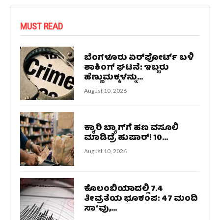
MUST READ
ಬೆಂಗಳೂರು ಏರ್‌ಪೋರ್ಟ್ ಬಳಿ
ಶಾಕಿಂಗ್ ಘಟನೆ: ಇಬ್ಬರು
ಹೆಣ್ಣುಮಕ್ಕಳನ್ನು...
August 10, 2026
ಕ್ಯಾರಿ ಬ್ಯಾಗ್‌ಗೆ ಹಣ ವಸೂಲಿ
ಮಾಡಿದ್ರೆ ಹುಷಾರ್! 10...
August 10, 2026
ಕೊಲಂಬಿಯಾದಲ್ಲಿ 7.4
ತೀವ್ರತೆಯ ಭೂಕಂಪ: 47 ಮಂದಿ
ಸಾ*ವು,...