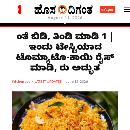
ePaper
August 11, 2026
ಚಿಂತೆ ಬಿಡಿ, ತಿಂಡಿ ಮಾಡಿ 1 |
ಇಂದು ಟೇಸ್ಟಿಯಾದ
ಟೊಮ್ಯಾಟೊ-ಕಾಯಿ ರೈಸ್‌
ಮಾಡಿ, ರುಚಿ ಅದ್ಭುತ
June 15, 2026
Kitchen tips
LATEST UPDATES