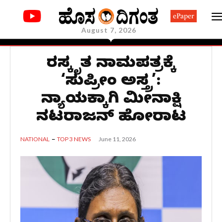
ePaper
August 7, 2026
ತಿರಸ್ಕೃತ ನಾಮಪತ್ರಕ್ಕೆ
‘ಸುಪ್ರೀಂ ಅಸ್ತ್ರ’:
ನ್ಯಾಯಕ್ಕಾಗಿ ಮೀನಾಕ್ಷಿ
ನಟರಾಜನ್ ಹೋರಾಟ
June 11, 2026
NATIONAL
TOP 3 NEWS