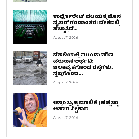
ಕಾರ್ಪೊರೇಟ್ ವಲಯಕ್ಕೆ ಹೊಸ
ಸೈಬರ್ ಗಂಡಾಂತರ: ದೇಶದಲ್ಲಿ
ಹೆಚ್ಚುತ್ತಿದೆ...
August 7, 2026
ದೆಹಲಿಯಲ್ಲಿ ಮುಂದುವರಿದ
ವರುಣನ ಆರ್ಭಟ:
ಜಲಾವೃತಗೊಂಡ ರಸ್ತೆಗಳು,
ಸ್ತಬ್ಧಗೊಂಡ...
August 7, 2026
ಅನ್ನಂ ಬ್ರಹ್ಮ ಮಾಲಿಕೆ | ಹೆಚ್ಚೆಚ್ಚು
ಆಹಾರ ಸ್ವೀಕಾರ...
August 7, 2026