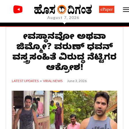
ePaper
August 7, 2026
ದೇವಸ್ಥಾನವೋ ಅಥವಾ
ಜಿಮ್ಮೋ? ವರುಣ್ ಧವನ್
ವಸ್ತ್ರಸಂಹಿತೆ ವಿರುದ್ಧ ನೆಟ್ಟಿಗರ
ಆಕ್ರೋಶ!
June 3, 2026
LATEST UPDATES
VIRAL NEWS