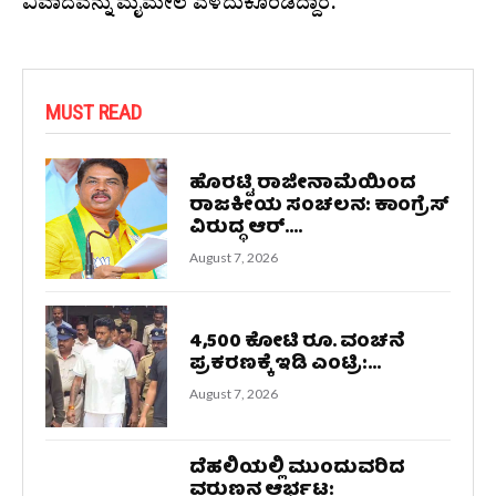
ವಿವಾದವನ್ನು ಮೈಮೇಲೆ ಎಳೆದುಕೊಂಡಿದ್ದಾರೆ.
MUST READ
ಹೊರಟ್ಟಿ ರಾಜೀನಾಮೆಯಿಂದ
ರಾಜಕೀಯ ಸಂಚಲನ: ಕಾಂಗ್ರೆಸ್
ವಿರುದ್ಧ ಆರ್....
August 7, 2026
4,500 ಕೋಟಿ ರೂ. ವಂಚನೆ
ಪ್ರಕರಣಕ್ಕೆ ಇಡಿ ಎಂಟ್ರಿ:...
August 7, 2026
ದೆಹಲಿಯಲ್ಲಿ ಮುಂದುವರಿದ
ವರುಣನ ಆರ್ಭಟ: