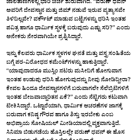
ಜಾಲತಾಣಗಳಲ್ಲಿ ಭಾರಿ ಚರ್ಚೆ ಶುರುವಾಗಿದೆ. “ವರುಣ್ ಧವನ್
ಅವರಿಗೆ ದೇವಸ್ಥಾನ ಮತ್ತು ಜಿಮ್ ನಡುವೆ ಇರುವ ವ್ಯತ್ಯಾಸವೇ
ತಿಳಿದಿಲ್ಲವೇ? ವರ್ಕೌಟ್ ಮಾಡುವ ಬಟ್ಟೆಗಳನ್ನು ಧರಿಸಿ ಇಂತಹ
ಪವಿತ್ರ ಹಾಗೂ ಧಾರ್ಮಿಕ ಸ್ಥಳಕ್ಕೆ ಬರುವುದು ಎಷ್ಟು ಸರಿ?” ಎಂದು
ಅನೇಕರು ನೇರವಾಗಿಯೇ ಪ್ರಶ್ನಿಸಿದ್ದಾರೆ.
ಇನ್ನು ಕೆಲವರು ಧಾರ್ಮಿಕ ಸ್ಥಳಗಳ ಘನತೆ ಮತ್ತು ವಸ್ತ್ರಸಂಹಿತೆಯ
ಬಗ್ಗೆ ಪರ-ವಿರೋಧದ ಕಮೆಂಟ್‌ಗಳನ್ನು ಹಾಕುತ್ತಿದ್ದಾರೆ.
“ಯಾವುದಾದರೂ ಮುಸ್ಲಿಂ ನಟರು ಮಸೀದಿಗೆ ಹೋಗುವಾಗ
ಇಂತಹ ಉಡುಪು ಧರಿಸಿ ಹೋಗುವುದನ್ನು ನೀವು ನೋಡಿದ್ದೀರಾ?
ಕೇವಲ ಹಿಂದೂ ದೇವಸ್ಥಾನಗಳಿಗೆ ಬರುವಾಗಲೇ ಸೆಲೆಬ್ರಿಟಿಗಳಿಗೆ
ಇಂತಹ ಬೇಜವಾಬ್ದಾರಿತನ ಏಕೆ?” ಎಂದು ನೆಟ್ಟಿಗರು ಕಟುವಾಗಿ
ಟೀಕಿಸಿದ್ದಾರೆ. ಒಟ್ಟಾರೆಯಾಗಿ, ಧಾರ್ಮಿಕ ಆಚರಣೆಗಳ ಜಾಗಕ್ಕೆ
ಬರುವಾಗ ಕನಿಷ್ಠ ಗೌರವ ಹಾಗೂ ಶಿಸ್ತು ಇರಬೇಕು ಎಂಬ
ಅಭಿಪ್ರಾಯ ಸೋಷಿಯಲ್ ಮೀಡಿಯಾದಲ್ಲಿ ವ್ಯಕ್ತವಾಗುತ್ತಿದೆ.
ಸಿನಿಮಾ ಬಿಡುಗಡೆಯ ಹೊಸ್ತಿಲಲ್ಲೇ ವರುಣ್ ಧವನ್ ಈ ಹೊಸ