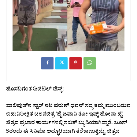
ಹೊಸದಿಗಂತ ಡಿಜಿಟಲ್ ಡೆಸ್ಕ್:
ಬಾಲಿವುಡ್‌ನ ಸ್ಟಾರ್ ನಟ ವರುಣ್ ಧವನ್ ಸದ್ಯ ತಮ್ಮ ಮುಂಬರುವ
ಬಹುನಿರೀಕ್ಷಿತ ಚಲನಚಿತ್ರ ‘ಹೈ ಜವಾನಿ ತೋ ಇಷ್ಕ್ ಹೋನಾ ಹೈ’
ಚಿತ್ರದ ಪ್ರಚಾರ ಕಾರ್ಯಗಳಲ್ಲಿ ಸಖತ್ ಬ್ಯುಸಿಯಾಗಿದ್ದಾರೆ. ಜೂನ್
5ರಂದು ಈ ಸಿನಿಮಾ ಅದ್ಧೂರಿಯಾಗಿ ತೆರೆಕಾಣುತ್ತಿದ್ದು, ಚಿತ್ರದ