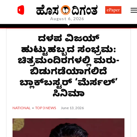
ePaper
August 6, 2026
ದಳಪತಿ ವಿಜಯ್
ಹುಟ್ಟುಹಬ್ಬದ ಸಂಭ್ರಮ:
ಚಿತ್ರಮಂದಿರಗಳಲ್ಲಿ ಮರು-
ಬಿಡುಗಡೆಯಾಗಲಿದೆ
ಬ್ಲಾಕ್‌ಬಸ್ಟರ್ ‘ಮೆರ್ಸಲ್’
ಸಿನಿಮಾ
June 13, 2026
NATIONAL
TOP 3 NEWS