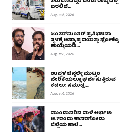
ತಲುಪಿಸದಿದ್ದರೆ ದಂಡ: ರಾಜ್ಯದಲ್ಲಿ
ಬರಲಿದೆ...
August 6, 2026
ಜಂತರ್‌ಮಂತರ್‌ ಪ್ರತಿಭಟನಾ
ಸ್ಥಳಕ್ಕೆ ಅಪ್ರಾಪ್ತ ವಯಸ್ಕ: ಪೋಕ್ಸೊ
ಕಾಯ್ದೆಯಡಿ...
August 6, 2026
ಉಪ್ಪಳ ಬೆನ್ನಲ್ಲೇ ಮುಟ್ಟಂ
ಬೇರಿಕೆಯಲ್ಲೂ ಘರ್ಜಿಸುತ್ತಿರುವ
ಕಡಲು: ಸಮುದ್ರ...
August 6, 2026
ಮುಂದುವರಿದ ಮಳೆ ಆರ್ಭಟ:
ಆ.7ರಂದು ಕಾಸರಗೋಡು
ಜಿಲ್ಲೆಯ ಶಾಲೆ...