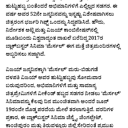
ಹುಟ್ಟುಹಬ್ಬ ಬಂತೆಂದರೆ ಅಭಿಮಾನಿಗಳಿಗೆ ಎಲ್ಲಿಲ್ಲದ ಸಡಗರ. ಈ
ವರ್ಷ ಅವರ 52ನೇ ಜನ್ಮದಿನವನ್ನು ಇನ್ನಷ್ಟು ವಿಶೇಷವಾಗಿಸಲು
ಚಿತ್ರರಂಗ ಭರ್ಜರಿ ಗಿಫ್ಟ್ ಒಂದನ್ನು ಸಿದ್ಧಪಡಿಸಿದೆ. ಹೌದು,
ನಿರ್ದೇಶಕ ಅಟ್ಲಿ ಮತ್ತು ವಿಜಯ್ ಕಾಂಬಿನೇಷನ್‌ನಲ್ಲಿ
ಮೂಡಿಬಂದು ವಿಶ್ವದಾದ್ಯಂತ ದಾಖಲೆ ಬರೆದಿದ್ದ 2017ರ
ಬ್ಲಾಕ್‌ಬಸ್ಟರ್ ಸಿನಿಮಾ ‘ಮೆರ್ಸಲ್’ ಈಗ ಮತ್ತೆ ಚಿತ್ರಮಂದಿರಗಳಲ್ಲಿ
ಅಬ್ಬರಿಸಲು ಸಜ್ಜಾಗಿದೆ.
ವಿಜಯ್ ಜನ್ಮದಿನಕ್ಕಾಗಿ ‘ಮೆರ್ಸಲ್’ ಮರು-ಬಿಡುಗಡೆ
ದಳಪತಿ ವಿಜಯ್ ಅವರ ಹುಟ್ಟುಹಬ್ಬವು ಸೋಮವಾರ
ಬರುವುದರಿಂದ, ಅಭಿಮಾನಿಗಳಿಗೆ ಮತ್ತು ಸಾಮಾನ್ಯ
ಚಿತ್ರಪ್ರೇಮಿಗಳಿಗೆ ವೀಕೆಂಡ್ ಹಬ್ಬದ ಸಡಗರ ನೀಡಲು ‘ಮೆರ್ಸಲ್’
ಸಿನಿಮಾವನ್ನು ಕೆಲವು ದಿನ ಮುಂಚಿತವಾಗಿ ಅಂದರೆ ಜೂನ್
19ರಂದೇ ದೊಡ್ಡ ಪರದೆಯ ಮೇಲೆ ತರಲಾಗುತ್ತಿದೆ. ವರದಿಗಳ
ಪ್ರಕಾರ, ಈ ಬ್ಲಾಕ್‌ಬಸ್ಟರ್ ಸಿನಿಮಾ ಚೆನ್ನೈ, ಚೆಂಗಲ್ಪೇಟ್,
ಕಾಂಚಿಪುರಂ ಮತ್ತು ತಿರುವಳ್ಳೂರು ಜಿಲ್ಲೆ ಸೇರಿದಂತೆ ಪ್ರಮುಖ