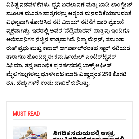
ವಿಶಿಷ್ಟ ನಡವಳಿಕೆಗಳು, ಧ್ವನಿ ಬದಲಾವಣೆ ಮತ್ತು ಬಾಡಿ ಲಾಂಗ್ವೇಜ್
ಮೂಲಕ ಮೂರೂ ಪಾತ್ರಗಳನ್ನು ಅತ್ಯಂತ ಮನವರಿಕೆಯಾಗುವಂತೆ
ವಿಭಿನ್ನವಾಗಿ ತೋರಿಸಿದ ನಟ ವಿಜಯ್ ನಟನೆಗೆ ಭಾರಿ ಪ್ರಶಂಸೆ
ವ್ಯಕ್ತವಾಗಿತ್ತು. ಇದರಲ್ಲಿ ಅವರ ‘ವೆಟ್ರಿಮಾರನ್’ ಪಾತ್ರವು ಇಂದಿಗೂ
ಅಭಿಮಾನಿಗಳ ನೆಚ್ಚಿನ ಪಾತ್ರವಾಗಿದೆ. ನಿತ್ಯಾ ಮೆನನ್, ಸಮಂತಾ
ರುತ್ ಪ್ರಭು ಮತ್ತು ಕಾಜಲ್ ಅಗರ್ವಾಲ್‌ರಂತಹ ಸ್ಟಾರ್ ನಟಿಯರ
ತಾರಾಗಣ ಹೊಂದಿದ್ದ ಈ ಕಮರ್ಷಿಯಲ್ ಎಂಟರ್‌ಟೈನರ್
ಸಿನಿಮಾ, ತನ್ನ ಆರಂಭಿಕ ಪ್ರದರ್ಶನದಲ್ಲಿ ಬಾಕ್ಸ್ ಆಫೀಸ್
ಮೈಲಿಗಲ್ಲುಗಳನ್ನು ಧೂಳೀಪಟ ಮಾಡಿ ವಿಶ್ವಾದ್ಯಂತ 250 ಕೋಟಿ
ರೂ. ಹೆಚ್ಚು ಗಳಿಕೆ ಕಂಡು ದಾಖಲೆ ಬರೆದಿತ್ತು.
MUST READ
ನಿಗದಿತ ಸಮಯದಲ್ಲಿ ಆಸ್ಪತ್ರೆ