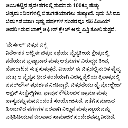
ಆಯಕಟ್ಟಿನ ಪ್ರದೇಶಗಳಲ್ಲಿ ಸುಮಾರು 100ಕ್ಕೂ ಹೆಚ್ಚು
ಚಿತ್ರಮಂದಿರಗಳಲ್ಲಿ ಬಿಡುಗಡೆಯಾಗಲು ಸಜ್ಜಾಗಿದೆ. ಇದು ಸಿನಿಮಾ
ಬಿಡುಗಡೆಯಾಗಿ ಇಷ್ಟು ವರ್ಷಗಳ ನಂತರವೂ ನಟ ವಿಜಯ್
ಅವರಿಗಿರುವ ಬಾಕ್ಸ್ ಆಫೀಸ್ ಕ್ರೇಜ್ ಅನ್ನು ಎತ್ತಿ ತೋರಿಸುತ್ತದೆ.
‘ಮೆರ್ಸಲ್’ ಚಿತ್ರದ ಬಗ್ಗೆ
ನಿರ್ದೇಶಕ ಅಟ್ಲಿ ಈ ಚಿತ್ರದ ಕಥೆಯು ವೈದ್ಯಕೀಯ ಕ್ಷೇತ್ರದಲ್ಲಿ
ನಡೆಯುವ ಭ್ರಷ್ಟಾಚಾರ ಮತ್ತು ಅಕ್ರಮಗಳ ವಿರುದ್ಧದ ತೀವ್ರ
ಹೋರಾಟದ ಸುತ್ತ ಸುತ್ತುತ್ತದೆ. ವಿಜಯ್ ಈ ಚಿತ್ರದಲ್ಲಿ ನುರಿತ ವೈದ್ಯ
ಮತ್ತು ಆ ವೈದ್ಯನ ಧೀರ ತಂದೆಯಾಗಿ ವಿಭಿನ್ನ ಶೈಲಿಯ ತ್ರಿಪಾತ್ರದಲ್ಲಿ
ಪವರ್‌ಹೌಸ್ ಪ್ರದರ್ಶನ ನೀಡಿದ್ದಾರೆ. ಚಿತ್ರಕಥೆಯು ಹೈ-ವೋಲ್ಟೇಜ್
ಆಕ್ಷನ್ ಸೀಕ್ವೆನ್ಸ್‌ಗಳು, ಭಾವುಕ ಕೌಟುಂಬಿಕ ಡ್ರಾಮಾ ಮತ್ತು
ಹಾಸ್ಯವನ್ನು ಮನಬಂದಂತೆ ಸಂಯೋಜಿಸಿದೆ, ಜತೆಗೆ ಸಮಾಜದ
ಹಿಂದುಳಿದ ವರ್ಗಗಳ ಪರವಾಗಿ ನಿಲ್ಲುವ ಮತ್ತು ನ್ಯಾಯವನ್ನು
ಎತ್ತಿಹಿಡಿಯುವ ಬಲವಾದ ಸಾಮಾಜಿಕ ಸಂದೇಶವನ್ನು ನೀಡಿದೆ.