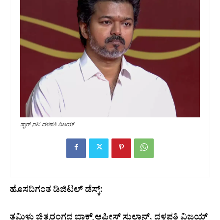
ಸ್ಟಾರ್ ನಟ ದಳಪತಿ ವಿಜಯ್
ಹೊಸದಿಗಂತ ಡಿಜಿಟಲ್‌ ಡೆಸ್ಕ್:
ತಮಿಳು ಚಿತ್ರರಂಗದ ಬಾಕ್ಸ್ ಆಫೀಸ್ ಸುಲ್ತಾನ್, ದಳಪತಿ ವಿಜಯ್