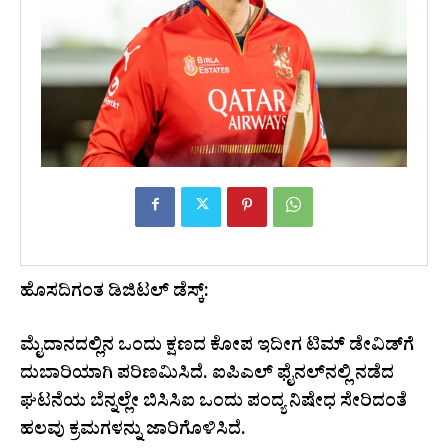
ಹೊಸದಿಗಂತ ಡಿಜಿಟಲ್ ಡೆಸ್ಕ್:
ಮೈದಾನದಲ್ಲಿನ ಒಂದು ಕ್ಷಣದ ಕೋಪ ಇದೀಗ ಟಿಮ್ ಡೇವಿಡ್‌ಗೆ
ದುಬಾರಿಯಾಗಿ ಪರಿಣಮಿಸಿದೆ. ಐಪಿಎಲ್ ಫೈನಲ್‌ನಲ್ಲಿ ನಡೆದ
ಘಟನೆಯ ಬೆನ್ನಲ್ಲೇ ಬಿಸಿಸಿಐ ಒಂದು ಪಂದ್ಯ ನಿಷೇಧ ಸೇರಿದಂತೆ
ಹಲವು ಕ್ರಮಗಳನ್ನು ಜಾರಿಗೊಳಿಸಿದೆ.