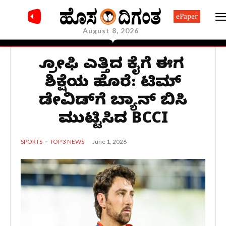
ePaper
August 8, 2026
ಟ್ರೋಫಿ ಎತ್ತಿದ ಕೈಗೆ ಈಗ
ಶಿಕ್ಷೆಯ ಹೊರೆ: ಟಿಮ್
ಡೇವಿಡ್​ಗೆ ಬ್ಯಾನ್ ಬಿಸಿ
ಮುಟ್ಟಿಸಿದ BCCI
June 1, 2026
SPORTS
TOP 3 NEWS