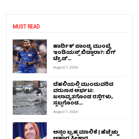
MUST READ
ಹಾರ್ದಿಕ್ ಪಾಂಡ್ಯ ಮುಂಬೈ
ಇಂಡಿಯನ್ಸ್ ಬಿಡ್ತಾರಾ?: ಬಿಗ್
ಟ್ರೇಡ್...
August 7, 2026
ದೆಹಲಿಯಲ್ಲಿ ಮುಂದುವರಿದ
ವರುಣನ ಆರ್ಭಟ:
ಜಲಾವೃತಗೊಂಡ ರಸ್ತೆಗಳು,
ಸ್ತಬ್ಧಗೊಂಡ...
August 7, 2026
ಅನ್ನಂ ಬ್ರಹ್ಮ ಮಾಲಿಕೆ | ಹೆಚ್ಚೆಚ್ಚು
ಆಹಾರ ಸ್ವೀಕಾರ...