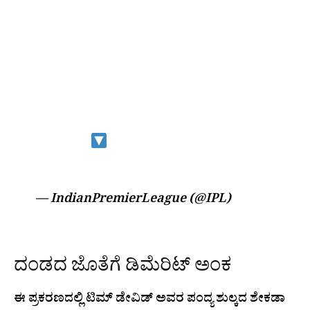
THE IPL'S CODE OF CONDUCT FOR
PLAYERS AND TEAM OFFICIALS
DURING THE
#TATAIPL
2026 FINAL
AGAINST
#GT
AT THE NARENDRA
MODI STADIUM, AHMEDABAD.
DETAILS
HTTPS://T.CO/FN8ADJQ36S
— IndianPremierLeague (@IPL)
June 1,
2026
ದಂಡದ ಜೊತೆಗೆ ಡಿಮೆರಿಟ್ ಅಂಕ
ಈ ಪ್ರಕರಣದಲ್ಲಿ ಟಿಮ್ ಡೇವಿಡ್ ಅವರ ಪಂದ್ಯ ಶುಲ್ಕದ ಶೇಕಡಾ