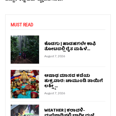
ಚಪ್ಪಾಳೆ ತಟ್ಟಿ ಹರ್ಷ ವ್ಯಕ್ತಪಡಿಸಿದರು.
MUST READ
ಕೊಡಗು | ಹಾಡಹಗಲೇ ಕಾಫಿ
ತೋಟದಲ್ಲಿ ರೈತ ಮಹಿಳೆ...
August 7, 2026
ಆಷಾಢ ಮಾಸದ ಕಡೆಯ
ಶುಕ್ರವಾರ: ಚಾಮುಂಡಿ ತಾಯಿಗೆ
ಲಕ್ಷ್ಮೀ...
August 7, 2026
WEATHER | ಕರಾವಳಿ-
ಮಲೆನಾಡಿನಲ್ಲಿ ಭಾರೀ ಮಳೆ,